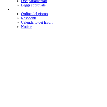
Progetti di legge
Ultimi Decreti legge esaminati
Doc parlamentari
Leggi approvate
Ordine del giorno
Resoconti
Calendario dei lavori
Notizie
Calendario settimanale
Resoconti
Audizioni
Oggi in commissione
Assemblea
Commissioni