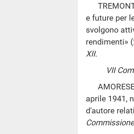
TREMONTI: «
e future per l
svolgono attiv
rendimenti» 
XII.
VII Com
AMORESE e M
aprile 1941, n
d'autore relat
Commissione