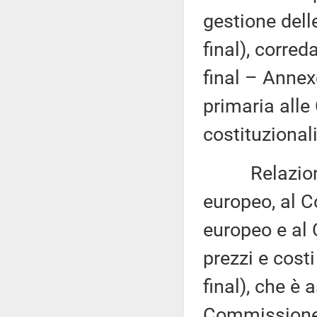
gestione dell
final), corred
final – Annex
primaria alle
costituzionali
Relazione d
europeo, al C
europeo e al 
prezzi e cost
final), che è
Commissione (