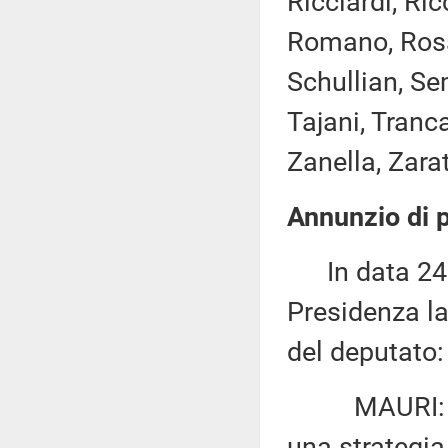
Ricciardi, Ric
Romano, Rosat
Schullian, Se
Tajani, Tranca
Zanella, Zaratt
Annunzio di p
In data 24 m
Presidenza la
del deputato:
MAURI: «Del
una strategia