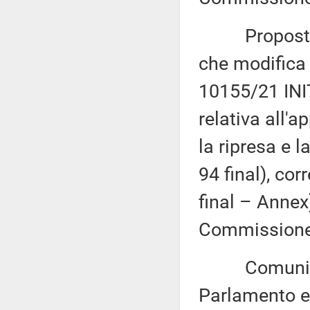
Proposta di
che modifica 
10155/21 INIT
relativa all'
la ripresa e 
94 final), co
final – Annex
Commissione 
Comunicazi
Parlamento eu