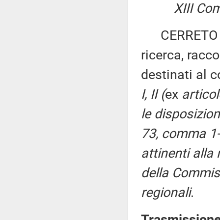
XIII Co
CERRETO ed a
ricerca, racc
destinati al
I, II (
ex
artico
le disposizioni
73, comma 1-
attinenti alla 
della Commiss
regionali
.
Trasmissione 