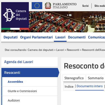
Scrivi
Sito mobi
Deputati
Organi Parlamentari
Lavori
Documenti
Comunica
Stai consultando:
Camera dei deputati
>
Lavori
>
Resoconti
>
Resoconti dell'As
Agenda dei Lavori
Resoconto d
Resoconti
Stenografico
Sommario
Assemblea
Documento intero
Indice
Giunte e Commissioni
Audizioni