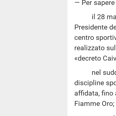
— Per sapere
il 28 maggi
Presidente de
centro sporti
realizzato su
«decreto Cai
nel suddetto
discipline spo
affidata, fin
Fiamme Oro;