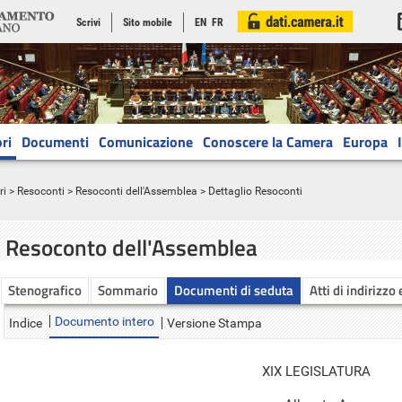
Scrivi
Sito mobile
EN
FR
ri
Documenti
Comunicazione
Conoscere la Camera
Europa
ri
>
Resoconti
>
Resoconti dell'Assemblea
> Dettaglio Resoconti
Resoconto dell'Assemblea
Stenografico
Sommario
Documenti di seduta
Atti di indirizzo
Documento intero
Indice
Versione Stampa
XIX LEGISLATURA