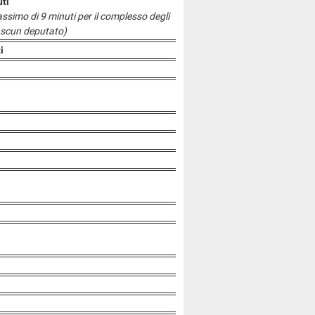
uti
massimo di 9 minuti per il complesso degli
iascun deputato)
i