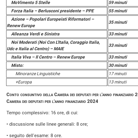
MoVimento 5 Stelle
59 minuti
Forza Italia – Berlusconi presidente – PPE
55 minuti
Azione – Popolari Europeisti Riformatori –
35 minuti
Renew Europe
Alleanza Verdi e Sinistra
33 minuti
Noi Moderati (Noi Con L'Italia, Coraggio Italia,
33 minuti
Udc e Italia al Centro) – MAIE
Italia Viva – Il Centro – Renew Europe
33 minuti
Misto:
30 minuti
Minoranze Linguistiche
17 minuti
+Europa
13 minuti
Conto consuntivo della Camera dei deputati per l'anno finanziario 2
Camera dei deputati per l'anno finanziario 2024
Tempo complessivo: 16 ore, di cui:
• discussione sulle linee generali: 8 ore;
• seguito dell'esame: 8 ore.