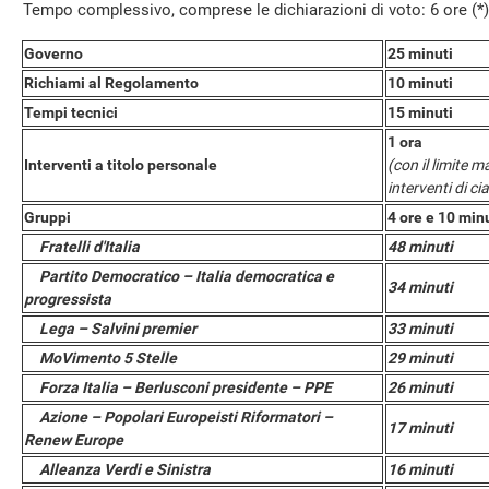
Tempo complessivo, comprese le dichiarazioni di voto: 6 ore (*)
Governo
25 minuti
Richiami al Regolamento
10 minuti
Tempi tecnici
15 minuti
1 ora
Interventi a titolo personale
(con il limite 
interventi di c
Gruppi
4 ore e 10 min
Fratelli d'Italia
48 minuti
Partito Democratico – Italia democratica e
34 minuti
progressista
Lega – Salvini premier
33 minuti
MoVimento 5 Stelle
29 minuti
Forza Italia – Berlusconi presidente – PPE
26 minuti
Azione – Popolari Europeisti Riformatori –
17 minuti
Renew Europe
Alleanza Verdi e Sinistra
16 minuti