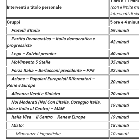
1 ora e 11 min
Interventi a titolo personale
(con il limite 
interventi di c
Gruppi
5 ore e 4 minut
Fratelli d'Italia
59 minuti
Partito Democratico – Italia democratica e
42 minuti
progressista
Lega – Salvini premier
40 minuti
MoVimento 5 Stelle
35 minuti
Forza Italia – Berlusconi presidente – PPE
32 minuti
Azione – Popolari Europeisti Riformatori –
20 minuti
Renew Europe
Alleanza Verdi e Sinistra
20 minuti
Noi Moderati (Noi Con L'Italia, Coraggio Italia,
19 minuti
Udc e Italia al Centro) – MAIE
Italia Viva – Il Centro – Renew Europe
19 minuti
Misto:
18 minuti
Minoranze Linguistiche
10 minuti