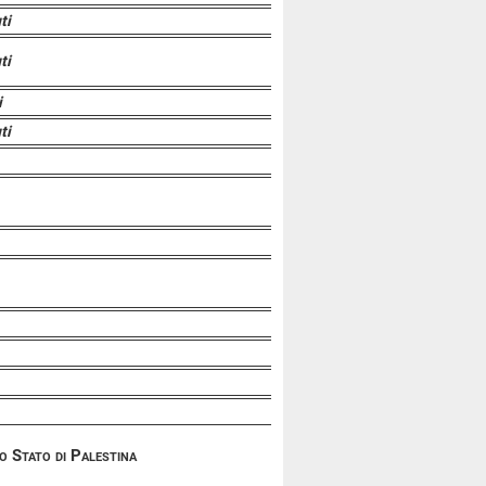
ti
ti
i
ti
o Stato di Palestina