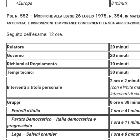
+Europa
8 minuti
Pdl n. 552 – Modifiche alla legge 26 luglio 1975, n. 354, in materi
anticipata, e disposizioni temporanee concernenti la sua applicazione
Seguito dell'esame: 12 ore.
Relatore
20 minuti
Governo
20 minuti
Richiami al Regolamento
10 minuti
Tempi tecnici
30 minuti
2 ora e 2 minut
Interventi a titolo personale
(con il limite m
interventi di c
Gruppi
8 ore e 38 minu
Fratelli d'Italia
1 ora e 41 minu
Partito Democratico – Italia democratica e
1 ora e 11 minu
progressista
Lega – Salvini premier
1 ora e 8 minut