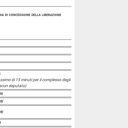
a di concessione della liberazione
i
assimo di 15 minuti per il complesso degli
iascun deputato)
ti
ti
ti
i