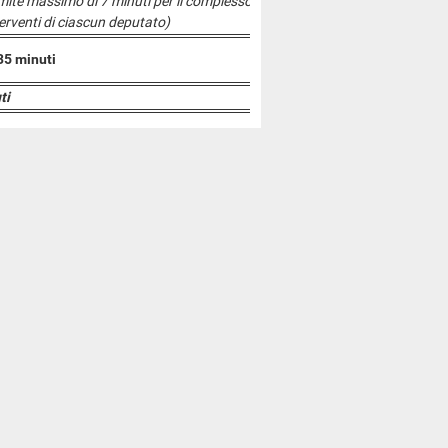
limite massimo di 7 minuti per il complesso
terventi di ciascun deputato)
35 minuti
ti
ti
ti
ti
ti
ti
ti
ti
ti
ti
ti