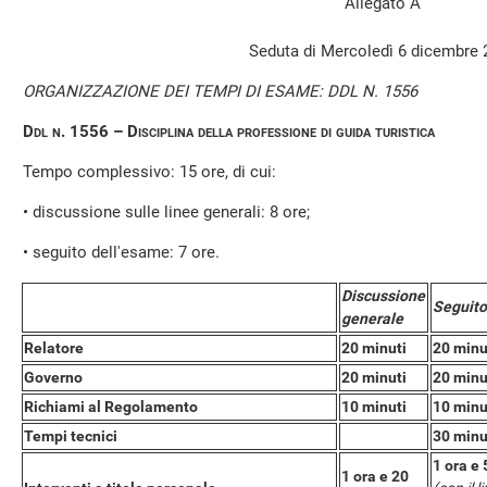
Allegato A
Seduta di Mercoledì 6 dicembre 
ORGANIZZAZIONE DEI TEMPI DI ESAME: DDL N. 1556
Ddl n. 1556 – Disciplina della professione di guida turistica
Tempo complessivo: 15 ore, di cui:
• discussione sulle linee generali: 8 ore;
• seguito dell'esame: 7 ore.
Discussione
Seguito
generale
Relatore
20 minuti
20 minu
Governo
20 minuti
20 minu
Richiami al Regolamento
10 minuti
10 minu
Tempi tecnici
30 minu
1 ora e 
1 ora e 20