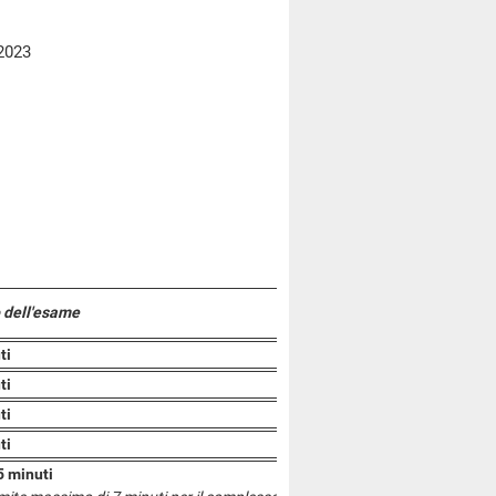
2023
 dell'esame
ti
ti
ti
ti
5 minuti