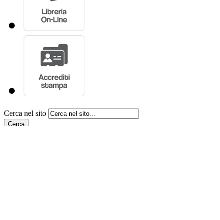
Cerca nel sito
Cerca
Stai consultando:
Camera d
>
Resoconti dell'Assemblea
INIZIO CONTENUTO