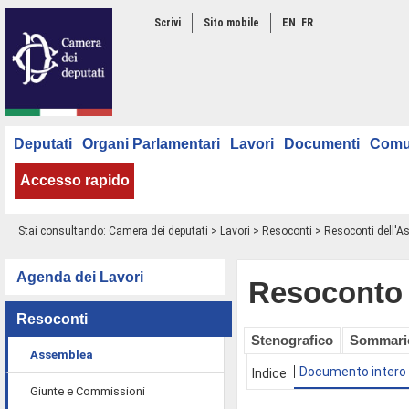
Scrivi
Sito mobile
EN
FR
Deputati
Organi Parlamentari
Lavori
Documenti
Comu
Accesso rapido
Stai consultando:
Camera dei deputati
>
Lavori
>
Resoconti
>
Resoconti dell'
Agenda dei Lavori
Resoconto 
Resoconti
Stenografico
Sommari
Assemblea
Documento intero
Indice
Giunte e Commissioni