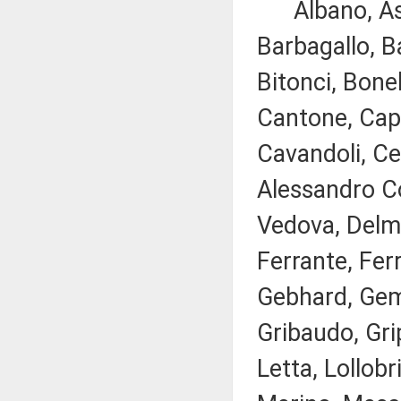
Albano, Asca
Barbagallo, Ba
Bitonci, Bonel
Cantone, Capp
Cavandoli, Cec
Alessandro Co
Vedova, Delma
Ferrante, Ferr
Gebhard, Gemm
Gribaudo, Gri
Letta, Lollobr