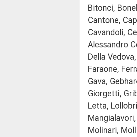
Bitonci, Bonel
Cantone, Capp
Cavandoli, Cec
Alessandro Co
Della Vedova,
Faraone, Ferra
Gava, Gebhard
Giorgetti, Gri
Letta, Lollobr
Mangialavori,
Molinari, Mol