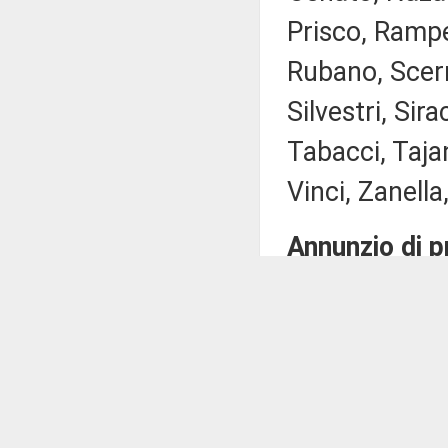
Prisco, Rampell
Rubano, Scer
Silvestri, Sir
Tabacci, Tajan
Vinci, Zanella,
Annunzio di p
In data 5 di
Presidenza le 
deputati:
FARAONE: «M