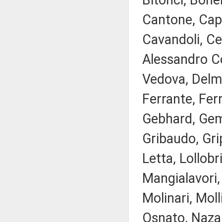
Bitonci, Bonel
Cantone, Capp
Cavandoli, Cec
Alessandro Co
Vedova, Delma
Ferrante, Ferr
Gebhard, Gemm
Gribaudo, Gri
Letta, Lollobr
Mangialavori,
Molinari, Mol
Osnato, Nazar