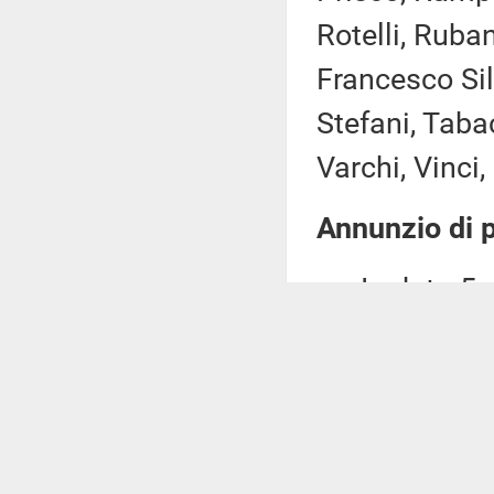
Rotelli, Ruba
Francesco Silv
Stefani, Tabac
Varchi, Vinci, 
Annunzio di p
In data 5 di
Presidenza le
dei deputati:
FARAONE: «M
codice penale