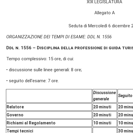
XIX LEGISLATURA
Allegato A
Seduta di Mercoledì 6 dicembre 
ORGANIZZAZIONE DEI TEMPI DI ESAME: DDL N. 1556
Ddl n. 1556 – Disciplina della professione di guida turi
Tempo complessivo: 15 ore, di cui:
• discussione sulle linee generali: 8 ore;
• seguito dell'esame: 7 ore.
Discussione
Seguito
generale
Relatore
20 minuti
20 minu
Governo
20 minuti
20 minu
Richiami al Regolamento
10 minuti
10 minu
Tempi tecnici
30 minu