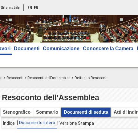
Sito mobile
EN
FR
avori
Documenti
Comunicazione
Conoscere la Camera
ri
>
Resoconti
>
Resoconti dell'Assemblea
> Dettaglio Resoconti
Resoconto dell'Assemblea
Stenografico
Sommario
Documenti di seduta
Atti di indi
Documento intero
Indice
Versione Stampa