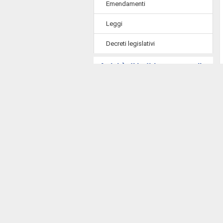
Emendamenti
Leggi
Decreti legislativi
Attività di indirizzo, controllo
e conoscitiva
Interrogazioni, interpellanze,
mozioni, risoluzioni e odg
Indagini conoscitive
Audizioni e comunicazioni in
Commissione
Comunicazioni e informative
urgenti in Assemblea
Atti del Governo e proposte di
nomina sottoposti a parere