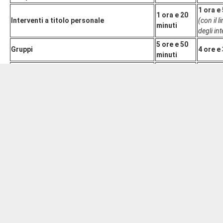
1 ora e
1 ora e 20
Interventi a titolo personale
(con il 
minuti
degli in
5 ore e 50
Gruppi
4 ore e
minuti
Fratelli d'Italia
41 minuti
44 minu
Partito Democratico – Italia democratica e
43 minuti
48 minu
progressista
Lega – Salvini premier
36 minuti
31 minu
MoVimento 5 Stelle
40 minuti
39 minu
Forza Italia – Berlusconi presidente – PPE
34 minuti
25 minu
Azione – Popolari Europeisti Riformatori –
32 minuti
20 minu
Renew Europe
Alleanza Verdi e Sinistra
32 minuti
19 minu
Noi Moderati (Noi Con L'Italia, Coraggio
31 minuti
14 minu
Italia, Udc e Italia al Centro) – MAIE
Italia Viva – Il Centro – Renew Europe
30 minuti
18 minu
Misto:
31 minuti
17 minu