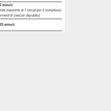
 5 minuti
limite massimo di 7 minuti per il complesso
terventi di ciascun deputato)
 35 minuti
ti
ti
ti
ti
ti
ti
ti
ti
ti
ti