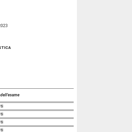
2023
stica
 dell'esame
ti
ti
ti
ti