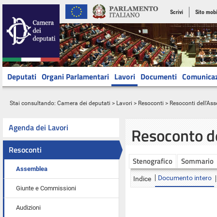
Scrivi
Sito mobi
Deputati
Organi Parlamentari
Lavori
Documenti
Comunica
Stai consultando:
Camera dei deputati
>
Lavori
>
Resoconti
>
Resoconti dell'As
Agenda dei Lavori
Resoconto d
Resoconti
Stenografico
Sommario
Assemblea
Documento intero
Indice
Giunte e Commissioni
Audizioni