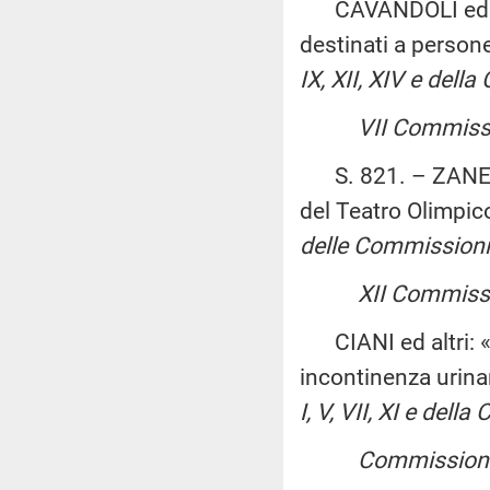
CAVANDOLI ed altri
destinati a person
IX, XII, XIV e del
VII Commissi
S. 821. – ZANETTI
del Teatro Olimpic
delle Commissioni 
XII Commissio
CIANI ed altri: «D
incontinenza urina
I, V, VII, XI e del
Commissioni r