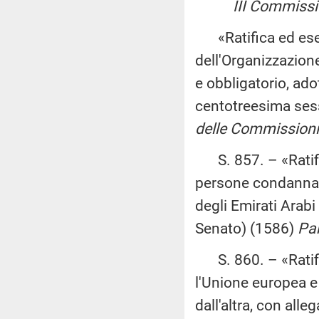
III Commissio
«Ratifica ed esec
dell'Organizzazione
e obbligatorio, ado
centotreesima sess
delle Commissioni I,
S. 857. – «Ratific
persone condannate
degli Emirati Arabi
Senato) (1586)
Par
S. 860. – «Ratific
l'Unione europea e 
dall'altra, con all