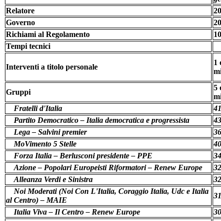
Relatore
20
Governo
20
Richiami al Regolamento
10
Tempi tecnici
1 
Interventi a titolo personale
mi
5 
Gruppi
mi
Fratelli d'Italia
41
Partito Democratico – Italia democratica e progressista
43
Lega – Salvini premier
36
MoVimento 5 Stelle
40
Forza Italia – Berlusconi presidente – PPE
34
Azione – Popolari Europeisti Riformatori – Renew Europe
32
Alleanza Verdi e Sinistra
32
Noi Moderati (Noi Con L'Italia, Coraggio Italia, Udc e Italia
31
al Centro) – MAIE
Italia Viva – Il Centro – Renew Europe
30