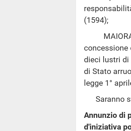
responsabilità
(1594);
MAIORANO: 
concessione 
dieci lustri d
di Stato arruo
legge 1° apri
Saranno sta
Annunzio di 
d'iniziativa p