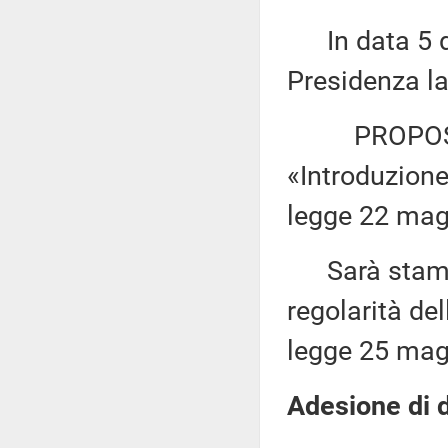
In data 5 di
Presidenza la
PROPOSTA D
«Introduzion
legge 22 magg
Sarà stampa
regolarità del
legge 25 magg
Adesione di d