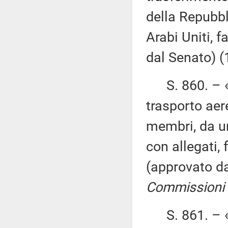
della Repubbl
Arabi Uniti, 
dal Senato) 
S. 860. – «R
trasporto aere
membri, da una
con allegati,
(approvato d
Commissioni I, I
S. 861. – «R