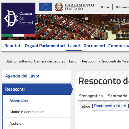
Scrivi
Sito mobi
Deputati
Organi Parlamentari
Lavori
Documenti
Comunica
Stai consultando:
Camera dei deputati
>
Lavori
>
Resoconti
>
Resoconti dell'As
Agenda dei Lavori
Resoconto d
Resoconti
Stenografico
Sommario
Assemblea
Documento intero
Indice
Giunte e Commissioni
Audizioni