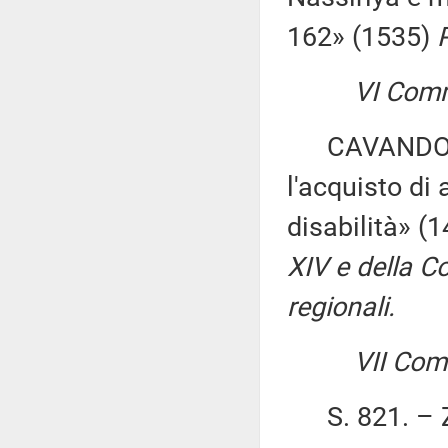
162» (1535)
VI Comm
CAVANDOLI ed
l'acquisto di
disabilità» (
XIV e della C
regionali.
VII Com
S. 821. – ZA