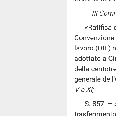
III Comm
«Ratifica ed 
Convenzione d
lavoro (OIL) n
adottato a Gi
della centot
generale dell
V e XI;
S. 857. – «R
trasferimento