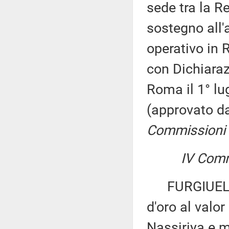
sede tra la Re
sostegno all'a
operativo in 
con Dichiaraz
Roma il 1° lug
(approvato d
Commissioni I, 
IV Comm
FURGIUELE e
d'oro al valor
Nassiriya e m