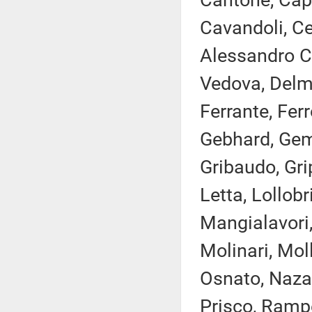
Cantone, Capp
Cavandoli, Cec
Alessandro Co
Vedova, Delma
Ferrante, Ferro
Gebhard, Gemm
Gribaudo, Gri
Letta, Lollobr
Mangialavori,
Molinari, Mol
Osnato, Nazar
Prisco, Rampel