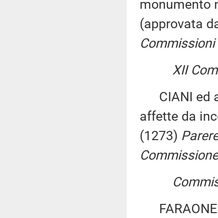
monumento na
(approvata d
Commissioni I
XII Comm
CIANI ed altr
affette da in
(1273)
Parere
Commissione p
Commissi
FARAONE: «Di