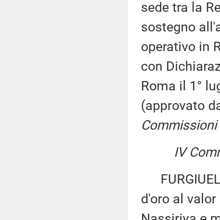
sede tra la Re
sostegno all'a
operativo in 
con Dichiaraz
Roma il 1° lug
(approvato d
Commissioni I, 
IV Comm
FURGIUELE e
d'oro al valor
Nassiriya e m