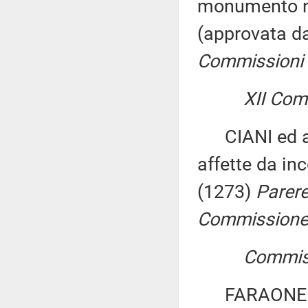
monumento na
(approvata d
Commissioni I
XII Comm
CIANI ed altr
affette da in
(1273)
Parere
Commissione p
Commissi
FARAONE: «Di