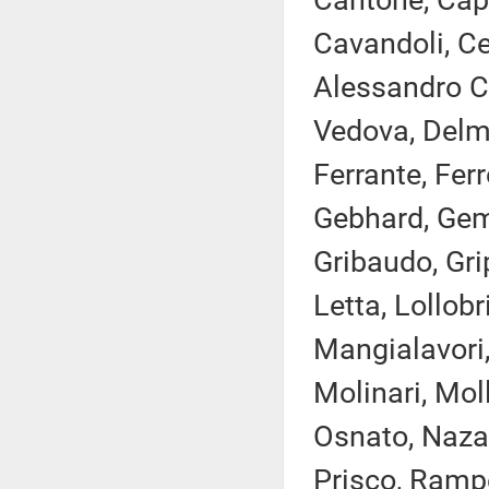
Cantone, Capp
Cavandoli, Cec
Alessandro Co
Vedova, Delma
Ferrante, Ferro
Gebhard, Gemm
Gribaudo, Gri
Letta, Lollobr
Mangialavori,
Molinari, Mol
Osnato, Nazar
Prisco, Rampel