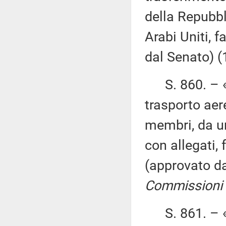
della Repubbl
Arabi Uniti, 
dal Senato) 
S. 860. – «R
trasporto aere
membri, da una
con allegati,
(approvato d
Commissioni I, I
S. 861. – «R