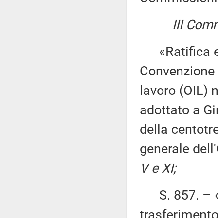
III Comm
«Ratifica ed 
Convenzione d
lavoro (OIL) n
adottato a Gi
della centot
generale dell
V e XI;
S. 857. – «R
trasferimento