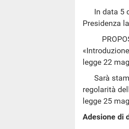
In data 5 di
Presidenza la
PROPOSTA D
«Introduzion
legge 22 magg
Sarà stampa
regolarità del
legge 25 magg
Adesione di d