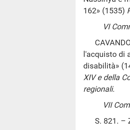
162» (1535)
VI Comm
CAVANDOLI ed
l'acquisto di
disabilità» (
XIV e della C
regionali.
VII Com
S. 821. – ZA