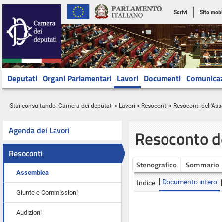
Scrivi
Sito mobi
Deputati
Organi Parlamentari
Lavori
Documenti
Comunica
Stai consultando:
Camera dei deputati
>
Lavori
>
Resoconti
>
Resoconti dell'As
Agenda dei Lavori
Resoconto d
Resoconti
Stenografico
Sommario
Assemblea
Documento intero
Indice
Giunte e Commissioni
Audizioni