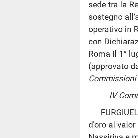
sede tra la Re
sostegno all'a
operativo in 
con Dichiaraz
Roma il 1° lug
(approvato d
Commissioni I, 
IV Comm
FURGIUELE e
d'oro al valor
Nassiriya e m