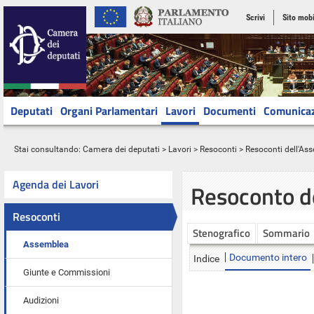
Scrivi
Sito mobi
Deputati
Organi Parlamentari
Lavori
Documenti
Comunica
Stai consultando:
Camera dei deputati
>
Lavori
>
Resoconti
>
Resoconti dell'As
Agenda dei Lavori
Resoconto d
Resoconti
Stenografico
Sommario
Assemblea
Documento intero
Indice
Giunte e Commissioni
Audizioni