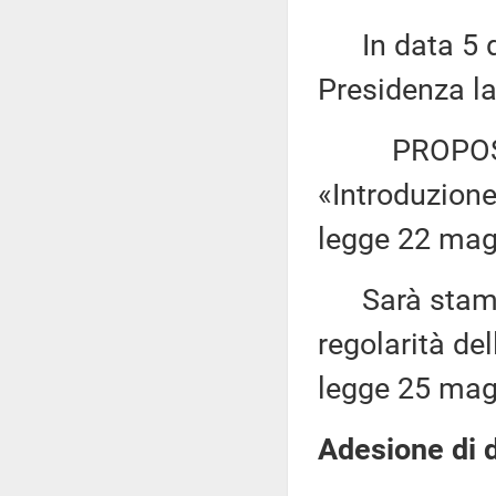
In data 5 di
Presidenza la
PROPOSTA D
«Introduzion
legge 22 magg
Sarà stampa
regolarità del
legge 25 magg
Adesione di d