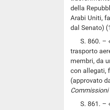
della Repubbl
Arabi Uniti, 
dal Senato) 
S. 860. – «R
trasporto aere
membri, da una
con allegati,
(approvato d
Commissioni I, I
S. 861. – «R