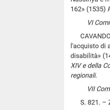
162» (1535)
VI Comm
CAVANDOLI ed
l'acquisto di
disabilità» (
XIV e della C
regionali.
VII Com
S. 821. – ZA