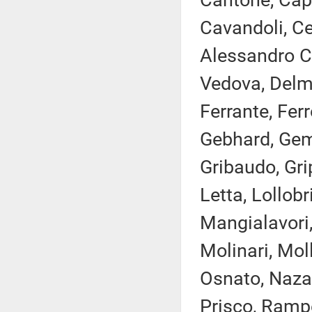
Cantone, Capp
Cavandoli, Cec
Alessandro Co
Vedova, Delma
Ferrante, Ferro
Gebhard, Gemm
Gribaudo, Gri
Letta, Lollobr
Mangialavori,
Molinari, Mol
Osnato, Nazar
Prisco, Rampel