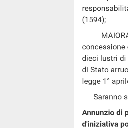
responsabilità
(1594);
MAIORANO: 
concessione 
dieci lustri d
di Stato arruo
legge 1° apri
Saranno sta
Annunzio di 
d'iniziativa p