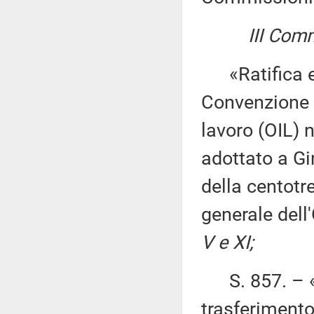
III Comm
«Ratifica ed 
Convenzione d
lavoro (OIL) n
adottato a Gi
della centot
generale dell
V e XI;
S. 857. – «R
trasferimento