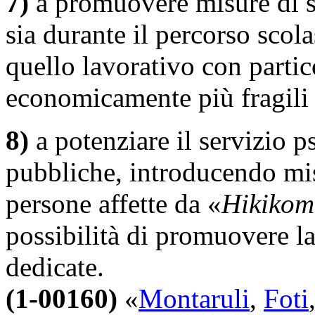
7)
a promuovere misure di s
sia durante il percorso scol
quello lavorativo con partic
economicamente più fragili 
8)
a potenziare il servizio p
pubbliche, introducendo mis
persone affette da «
Hikikom
possibilità di promuovere l
dedicate.
(1-00160)
«
Montaruli
,
Foti