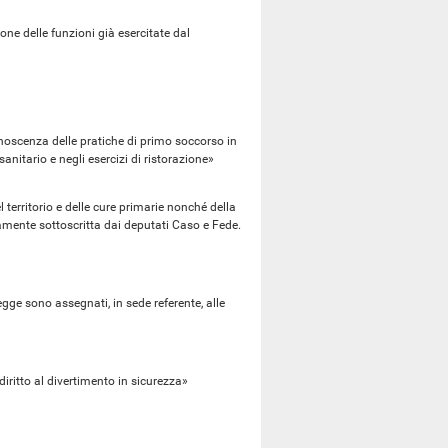
e delle funzioni già esercitate dal
noscenza delle pratiche di primo soccorso in
anitario e negli esercizi di ristorazione»
 territorio e delle cure primarie nonché della
amente sottoscritta dai deputati Caso e Fede.
ge sono assegnati, in sede referente, alle
iritto al divertimento in sicurezza»