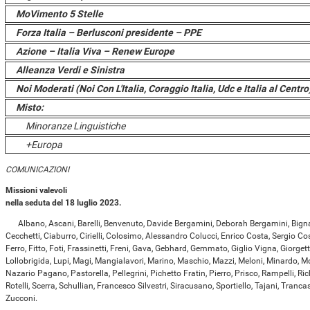
MoVimento 5 Stelle
Forza Italia – Berlusconi presidente – PPE
Azione – Italia Viva – Renew Europe
Alleanza Verdi e Sinistra
Noi Moderati (Noi Con L'Italia, Coraggio Italia, Udc e Italia al Centr
Misto:
Minoranze Linguistiche
+Europa
COMUNICAZIONI
Missioni valevoli
nella seduta del 18 luglio 2023.
Albano, Ascani, Barelli, Benvenuto, Davide Bergamini, Deborah Bergamini, Bignami
Cecchetti, Ciaburro, Cirielli, Colosimo, Alessandro Colucci, Enrico Costa, Sergio Co
Ferro, Fitto, Foti, Frassinetti, Freni, Gava, Gebhard, Gemmato, Giglio Vigna, Giorgett
Lollobrigida, Lupi, Magi, Mangialavori, Marino, Maschio, Mazzi, Meloni, Minardo, Mol
Nazario Pagano, Pastorella, Pellegrini, Pichetto Fratin, Pierro, Prisco, Rampelli, Rich
Rotelli, Scerra, Schullian, Francesco Silvestri, Siracusano, Sportiello, Tajani, Trancass
Zucconi.