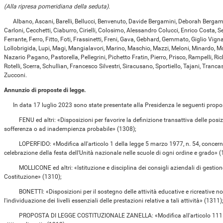
(Alla ripresa pomeridiana della seduta).
Albano, Ascani, Barelli, Bellucci, Benvenuto, Davide Bergamini, Deborah Bergamin
Carloni, Cecchetti, Ciaburro, Cirielli, Colosimo, Alessandro Colucci, Enrico Costa, 
Ferrante, Ferro, Fitto, Foti, Frassinetti, Freni, Gava, Gebhard, Gemmato, Giglio Vigna
Lollobrigida, Lupi, Magi, Mangialavori, Marino, Maschio, Mazzi, Meloni, Minardo, Mol
Nazario Pagano, Pastorella, Pellegrini, Pichetto Fratin, Pierro, Prisco, Rampelli, Rich
Rotelli, Scerra, Schullian, Francesco Silvestri, Siracusano, Sportiello, Tajani, Trancass
Zucconi.
Annunzio di proposte di legge.
In data 17 luglio 2023 sono state presentate alla Presidenza le seguenti proposte
FENU ed altri: «Disposizioni per favorire la definizione transattiva delle posizio
sofferenza o ad inadempienza probabile» (1308);
LOPERFIDO: «Modifica all'articolo 1 della legge 5 marzo 1977, n. 54, concernen
celebrazione della festa dell'Unità nazionale nelle scuole di ogni ordine e grado» (
MOLLICONE ed altri: «Istituzione e disciplina dei consigli aziendali di gestione, 
Costituzione» (1310);
BONETTI: «Disposizioni per il sostegno delle attività educative e ricreative no
l'individuazione dei livelli essenziali delle prestazioni relative a tali attività» (1311)
PROPOSTA DI LEGGE COSTITUZIONALE ZANELLA: «Modifica all'articolo 111 della