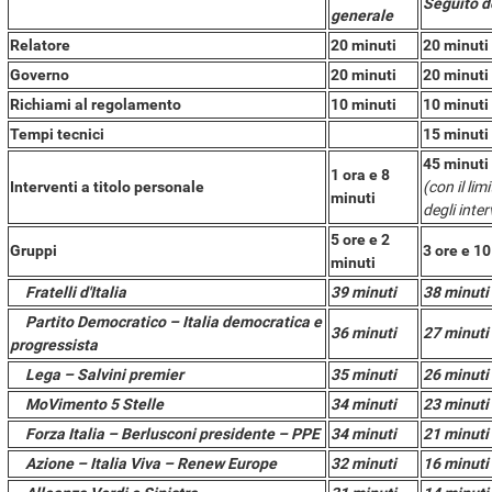
Seguito d
generale
Relatore
20 minuti
20 minuti
Governo
20 minuti
20 minuti
Richiami al regolamento
10 minuti
10 minuti
Tempi tecnici
15 minuti
45 minuti
1 ora e 8
Interventi a titolo personale
(con il li
minuti
degli inte
5 ore e 2
Gruppi
3 ore e 10
minuti
Fratelli d'Italia
39 minuti
38 minuti
Partito Democratico – Italia democratica e
36 minuti
27 minuti
progressista
Lega – Salvini premier
35 minuti
26 minuti
MoVimento 5 Stelle
34 minuti
23 minuti
Forza Italia – Berlusconi presidente – PPE
34 minuti
21 minuti
Azione – Italia Viva – Renew Europe
32 minuti
16 minuti