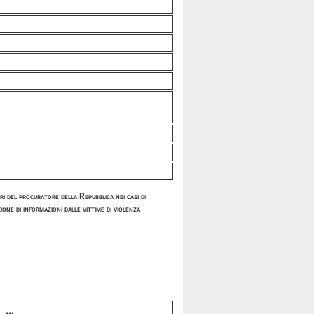
 del procuratore della Repubblica nei casi di
ione di informazioni dalle vittime di
violenza