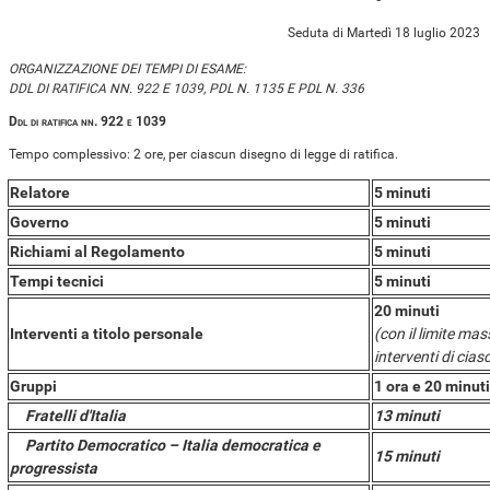
Seduta di Martedì 18 luglio 2023
ORGANIZZAZIONE DEI TEMPI DI ESAME:
DDL DI RATIFICA NN. 922 E 1039, PDL N. 1135 E PDL N. 336
Ddl di ratifica nn. 922 e 1039
Tempo complessivo: 2 ore, per ciascun disegno di legge di ratifica.
Relatore
5 minuti
Governo
5 minuti
Richiami al Regolamento
5 minuti
Tempi tecnici
5 minuti
20 minuti
Interventi a titolo personale
(con il limite mas
interventi di cia
Gruppi
1 ora e 20 minuti
Fratelli d'Italia
13 minuti
Partito Democratico – Italia democratica e
15 minuti
progressista