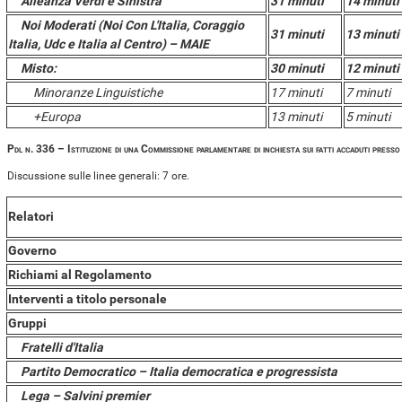
Alleanza Verdi e Sinistra
31 minuti
14 minuti
Noi Moderati (Noi Con L'Italia, Coraggio
31 minuti
13 minuti
Italia, Udc e Italia al Centro) – MAIE
Misto:
30 minuti
12 minuti
Minoranze Linguistiche
17 minuti
7 minuti
+Europa
13 minuti
5 minuti
Pdl n. 336 – Istituzione di una Commissione parlamentare di inchiesta sui fatti accaduti press
Discussione sulle linee generali: 7 ore.
Relatori
Governo
Richiami al Regolamento
Interventi a titolo personale
Gruppi
Fratelli d'Italia
Partito Democratico – Italia democratica e progressista
Lega – Salvini premier