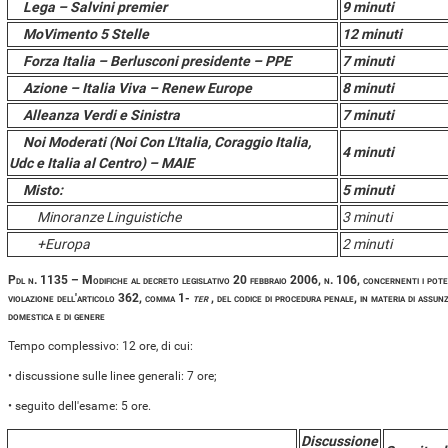
Lega – Salvini premier
9 minuti
MoVimento 5 Stelle
12 minuti
Forza Italia – Berlusconi presidente – PPE
7 minuti
Azione – Italia Viva – Renew Europe
8 minuti
Alleanza Verdi e Sinistra
7 minuti
Noi Moderati (Noi Con L'Italia, Coraggio Italia,
4 minuti
Udc e Italia al Centro) – MAIE
Misto:
5 minuti
Minoranze Linguistiche
3 minuti
+Europa
2 minuti
Pdl n. 1135 – Modifiche al decreto legislativo 20 febbraio 2006, n. 106, concernenti i poteri
violazione dell'articolo 362, comma 1-
ter
, del
codice di procedura penale, in materia di assunz
domestica e di genere
Tempo complessivo: 12 ore, di cui:
• discussione sulle linee generali: 7 ore;
• seguito dell'esame: 5 ore.
Discussione