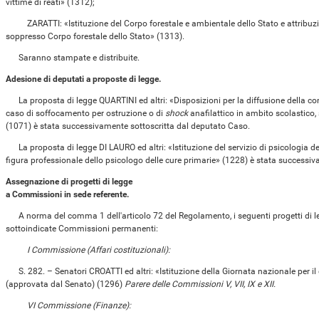
vittime di reati» (1312);
ZARATTI: «Istituzione del Corpo forestale e ambientale dello Stato e attribuzion
soppresso Corpo forestale dello Stato» (1313).
Saranno stampate e distribuite.
Adesione di deputati a proposte di legge.
La proposta di legge QUARTINI ed altri: «Disposizioni per la diffusione della co
caso di soffocamento per ostruzione o di
shock
anafilattico in ambito scolastico, s
(1071) è stata successivamente sottoscritta dal deputato Caso.
La proposta di legge DI LAURO ed altri: «Istituzione del servizio di psicologia del
figura professionale dello psicologo delle cure primarie» (1228) è stata successiv
Assegnazione di progetti di legge
a Commissioni in sede referente.
A norma del comma 1 dell'articolo 72 del Regolamento, i seguenti progetti di leg
sottoindicate Commissioni permanenti:
I Commissione (Affari costituzionali):
S. 282. – Senatori CROATTI ed altri: «Istituzione della Giornata nazionale per il d
(approvata dal Senato) (1296)
Parere delle Commissioni V, VII, IX e XII.
VI Commissione (Finanze):