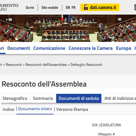
Scrivi
Sito mobile
EN
FR
ri
Documenti
Comunicazione
Conoscere la Camera
Europa
ri
>
Resoconti
>
Resoconti dell'Assemblea
> Dettaglio Resoconti
Resoconto dell'Assemblea
Stenografico
Sommario
Documenti di seduta
Atti di indirizzo 
Documento intero
Indice
Versione Stampa
XIX LEGISLATURA
Allegato A