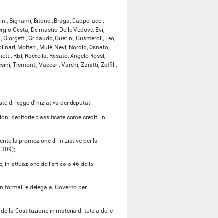
i, Bignami, Bitonci, Braga, Cappellacci,
Sergio Costa, Delmastro Delle Vedove, Evi,
, Giorgetti, Gribaudo, Guerini, Gusmeroli, Leo,
inari, Molteni, Mulè, Nevi, Nordio, Osnato,
etti, Rixi, Roccella, Rosato, Angelo Rossi,
ini, Tremonti, Vaccari, Varchi, Zaratti, Zoffili,
 di legge d'iniziativa dei deputati:
ni debitorie classificate come crediti in
te la promozione di iniziative per la
1309);
in attuazione dell'articolo 46 della
n formali e delega al Governo per
;
 Costituzione in materia di tutela delle