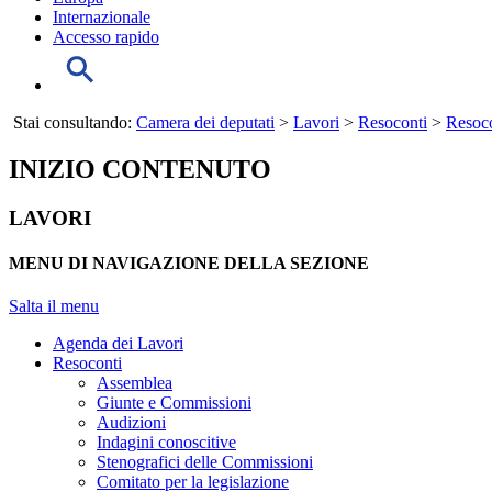
Internazionale
Accesso rapido
Stai consultando:
Camera dei deputati
>
Lavori
>
Resoconti
>
Resoco
INIZIO CONTENUTO
LAVORI
MENU DI NAVIGAZIONE DELLA SEZIONE
Salta il menu
Agenda dei Lavori
Resoconti
Assemblea
Giunte e Commissioni
Audizioni
Indagini conoscitive
Stenografici delle Commissioni
Comitato per la legislazione