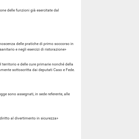
e delle funzioni già esercitate dal
noscenza delle pratiche di primo soccorso in
anitario e negli esercizi di ristorazione»
 territorio e delle cure primarie nonché della
amente sottoscritta dai deputati Caso e Fede.
ge sono assegnati, in sede referente, alle
iritto al divertimento in sicurezza»