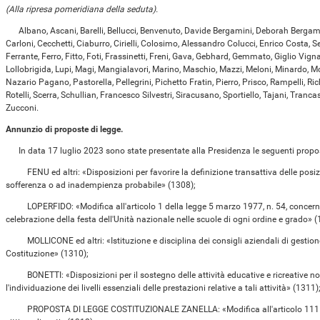
(Alla ripresa pomeridiana della seduta).
Albano, Ascani, Barelli, Bellucci, Benvenuto, Davide Bergamini, Deborah Bergamin
Carloni, Cecchetti, Ciaburro, Cirielli, Colosimo, Alessandro Colucci, Enrico Costa, 
Ferrante, Ferro, Fitto, Foti, Frassinetti, Freni, Gava, Gebhard, Gemmato, Giglio Vigna
Lollobrigida, Lupi, Magi, Mangialavori, Marino, Maschio, Mazzi, Meloni, Minardo, Mol
Nazario Pagano, Pastorella, Pellegrini, Pichetto Fratin, Pierro, Prisco, Rampelli, Rich
Rotelli, Scerra, Schullian, Francesco Silvestri, Siracusano, Sportiello, Tajani, Trancass
Zucconi.
Annunzio di proposte di legge.
In data 17 luglio 2023 sono state presentate alla Presidenza le seguenti proposte
FENU ed altri: «Disposizioni per favorire la definizione transattiva delle posizio
sofferenza o ad inadempienza probabile» (1308);
LOPERFIDO: «Modifica all'articolo 1 della legge 5 marzo 1977, n. 54, concernen
celebrazione della festa dell'Unità nazionale nelle scuole di ogni ordine e grado» (
MOLLICONE ed altri: «Istituzione e disciplina dei consigli aziendali di gestione, 
Costituzione» (1310);
BONETTI: «Disposizioni per il sostegno delle attività educative e ricreative no
l'individuazione dei livelli essenziali delle prestazioni relative a tali attività» (1311)
PROPOSTA DI LEGGE COSTITUZIONALE ZANELLA: «Modifica all'articolo 111 della