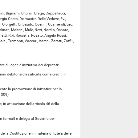
i, Bignami, Bitonci, Braga, Cappellacci,
Sergio Costa, Delmastro Delle Vedove, Evi,
, Giorgetti, Gribaudo, Guerini, Gusmeroli, Leo,
inari, Molteni, Mulè, Nevi, Nordio, Osnato,
etti, Rixi, Roccella, Rosato, Angelo Rossi,
ini, Tremonti, Vaccari, Varchi, Zaratti, Zoffili,
 di legge d'iniziativa dei deputati:
ni debitorie classificate come crediti in
te la promozione di iniziative per la
1309);
in attuazione dell'articolo 46 della
n formali e delega al Governo per
;
 Costituzione in materia di tutela delle