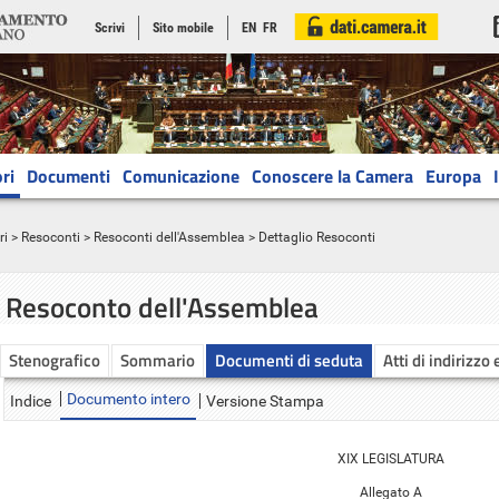
Scrivi
Sito mobile
EN
FR
ri
Documenti
Comunicazione
Conoscere la Camera
Europa
ri
>
Resoconti
>
Resoconti dell'Assemblea
> Dettaglio Resoconti
Resoconto dell'Assemblea
Stenografico
Sommario
Documenti di seduta
Atti di indirizzo 
Documento intero
Indice
Versione Stampa
XIX LEGISLATURA
Allegato A