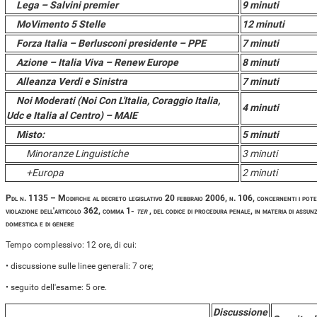
Lega – Salvini premier
9 minuti
MoVimento 5 Stelle
12 minuti
Forza Italia – Berlusconi presidente – PPE
7 minuti
Azione – Italia Viva – Renew Europe
8 minuti
Alleanza Verdi e Sinistra
7 minuti
Noi Moderati (Noi Con L'Italia, Coraggio Italia,
4 minuti
Udc e Italia al Centro) – MAIE
Misto:
5 minuti
Minoranze Linguistiche
3 minuti
+Europa
2 minuti
Pdl n. 1135 – Modifiche al decreto legislativo 20 febbraio 2006, n. 106, concernenti i poteri
violazione dell'articolo 362, comma 1-
ter
, del
codice di procedura penale, in materia di assunz
domestica e di genere
Tempo complessivo: 12 ore, di cui:
• discussione sulle linee generali: 7 ore;
• seguito dell'esame: 5 ore.
Discussione