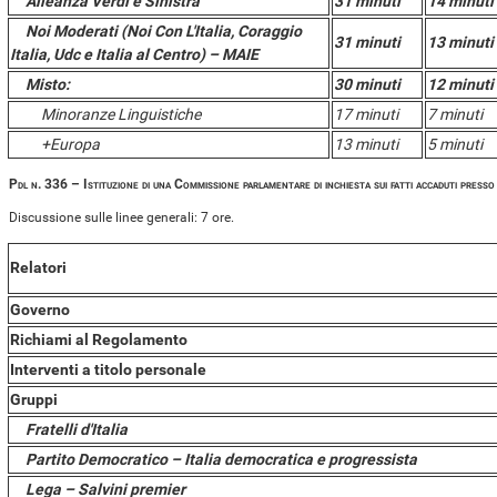
Alleanza Verdi e Sinistra
31 minuti
14 minuti
Noi Moderati (Noi Con L'Italia, Coraggio
31 minuti
13 minuti
Italia, Udc e Italia al Centro) – MAIE
Misto:
30 minuti
12 minuti
Minoranze Linguistiche
17 minuti
7 minuti
+Europa
13 minuti
5 minuti
Pdl n. 336 – Istituzione di una Commissione parlamentare di inchiesta sui fatti accaduti press
Discussione sulle linee generali: 7 ore.
Relatori
Governo
Richiami al Regolamento
Interventi a titolo personale
Gruppi
Fratelli d'Italia
Partito Democratico – Italia democratica e progressista
Lega – Salvini premier