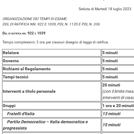
Seduta di Martedì 18 luglio 2023
ORGANIZZAZIONE DEI TEMPI DI ESAME:
DDL DI RATIFICA NN. 922 E 1039, PDL N. 1135 E PDL N. 336
Ddl di ratifica nn. 922 e 1039
Tempo complessivo: 2 ore, per ciascun disegno di legge di ratifica.
Relatore
5 minuti
Governo
5 minuti
Richiami al Regolamento
5 minuti
Tempi tecnici
5 minuti
20 minuti
Interventi a titolo personale
(con il limite mas
interventi di cia
Gruppi
1 ora e 20 minuti
Fratelli d'Italia
13 minuti
Partito Democratico – Italia democratica e
15 minuti
progressista