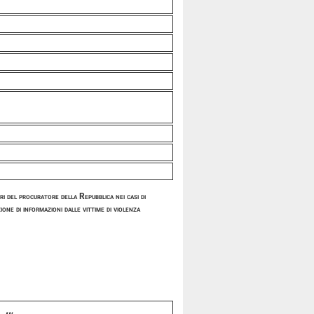
 del procuratore della Repubblica nei casi di
ione di informazioni dalle vittime di
violenza