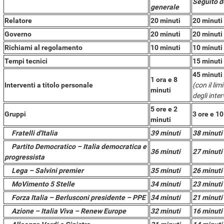
Seguito d
generale
Relatore
20 minuti
20 minuti
Governo
20 minuti
20 minuti
Richiami al regolamento
10 minuti
10 minuti
Tempi tecnici
15 minuti
45 minuti
1 ora e 8
Interventi a titolo personale
(con il li
minuti
degli inte
5 ore e 2
Gruppi
3 ore e 10
minuti
Fratelli d'Italia
39 minuti
38 minuti
Partito Democratico – Italia democratica e
36 minuti
27 minuti
progressista
Lega – Salvini premier
35 minuti
26 minuti
MoVimento 5 Stelle
34 minuti
23 minuti
Forza Italia – Berlusconi presidente – PPE
34 minuti
21 minuti
Azione – Italia Viva – Renew Europe
32 minuti
16 minuti