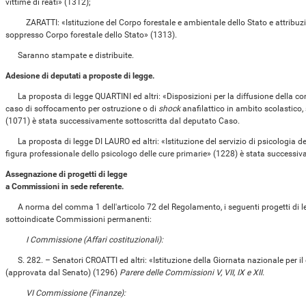
vittime di reati» (1312);
ZARATTI: «Istituzione del Corpo forestale e ambientale dello Stato e attribuzion
soppresso Corpo forestale dello Stato» (1313).
Saranno stampate e distribuite.
Adesione di deputati a proposte di legge.
La proposta di legge QUARTINI ed altri: «Disposizioni per la diffusione della co
caso di soffocamento per ostruzione o di
shock
anafilattico in ambito scolastico, s
(1071) è stata successivamente sottoscritta dal deputato Caso.
La proposta di legge DI LAURO ed altri: «Istituzione del servizio di psicologia del
figura professionale dello psicologo delle cure primarie» (1228) è stata successiv
Assegnazione di progetti di legge
a Commissioni in sede referente.
A norma del comma 1 dell'articolo 72 del Regolamento, i seguenti progetti di leg
sottoindicate Commissioni permanenti:
I Commissione (Affari costituzionali):
S. 282. – Senatori CROATTI ed altri: «Istituzione della Giornata nazionale per il d
(approvata dal Senato) (1296)
Parere delle Commissioni V, VII, IX e XII.
VI Commissione (Finanze):