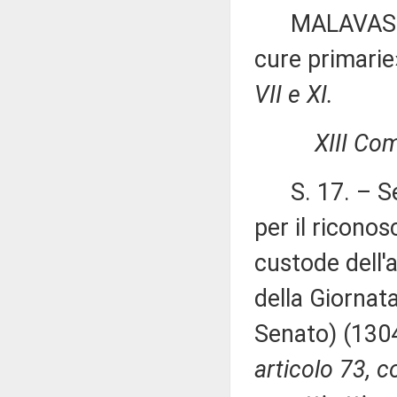
MALAVASI ed a
cure primari
VII e XI.
XIII Co
S. 17. – Sen
per il riconos
custode dell'a
della Giornata
Senato) (130
articolo 73, 