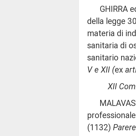
GHIRRA ed al
della legge 3
materia di ind
sanitaria di o
sanitario naz
V e XII (
ex
ar
XII Comm
MALAVASI ed a
professionale
(1132)
Parere 