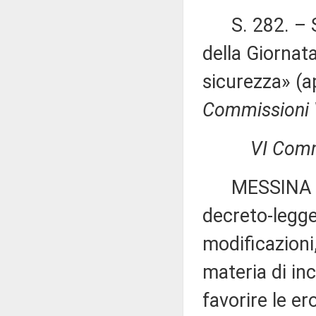
S. 282. – Se
della Giornata
sicurezza» (a
Commissioni V,
VI Comm
MESSINA ed al
decreto-legge
modificazioni,
materia di in
favorire le er