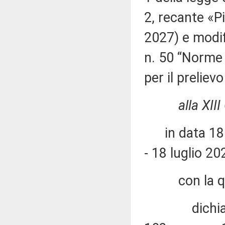
2, recante «P
2027) e modif
n. 50 “Norme 
per il preliev
alla XII
in data 18 l
- 18 luglio 20
con la qu
dichiara l'il