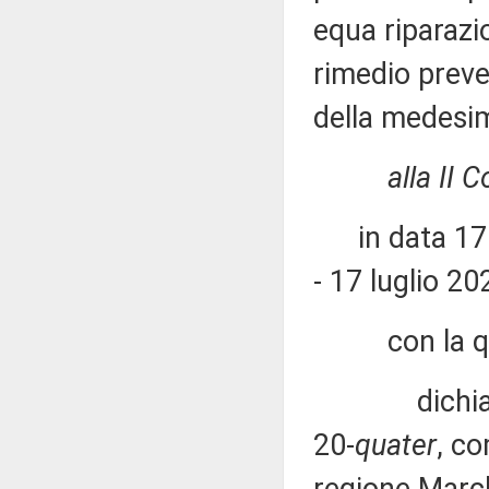
equa riparazi
rimedio preven
della medesi
alla II 
in data 17 l
- 17 luglio 20
con la qu
dichiara l'il
20-
quater
, co