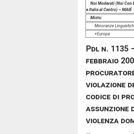
Noi Moderati (Noi Con L'
e Italia al Centro) – MAIE
Misto:
Minoranze Linguistic
+Europa
Pdl n. 1135 
febbraio 200
procuratore 
violazione d
codice di pr
assunzione d
violenza dom