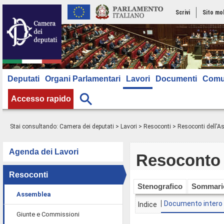
Scrivi
Sito mo
Deputati
Organi Parlamentari
Lavori
Documenti
Comu
Accesso rapido
Stai consultando:
Camera dei deputati
>
Lavori
>
Resoconti
>
Resoconti dell'
Agenda dei Lavori
Resoconto 
Resoconti
Stenografico
Sommari
Assemblea
Documento intero
Indice
Giunte e Commissioni