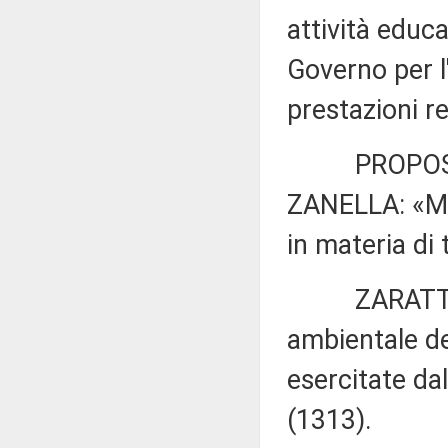
attività educa
Governo per l'
prestazioni rel
PROPOSTA 
ZANELLA: «Mod
in materia di 
ZARATTI: «I
ambientale del
esercitate da
(1313).