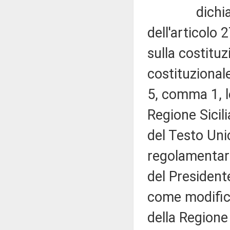
dichiara in
dell'articolo
sulla costitu
costituzionale)
5, comma 1, 
Regione Sicil
del Testo Unic
regolamentari
del President
come modifica
della Regione