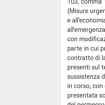
103, comma 1
(Misure urgen
e all'economi
all'emergenza
con modificazi
parte in cui 
contratto di l
presenti sul t
sussistenza di
in corso, con 
presentata so
del permesso 