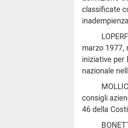
classificate 
inadempienza
LOPERFIDO: «
marzo 1977, n
iniziative per
nazionale nel
MOLLICONE ed
consigli azien
46 della Cost
BONETTI: «Di