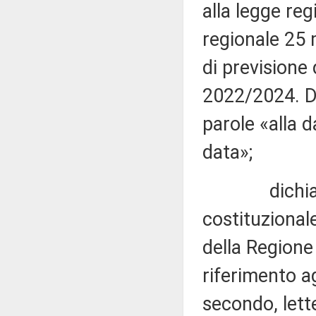
alla legge re
regionale 25 
di previsione 
2022/2024. Di
parole «alla 
data»;
dichiara non
costituzional
della Regione
riferimento a
secondo, let