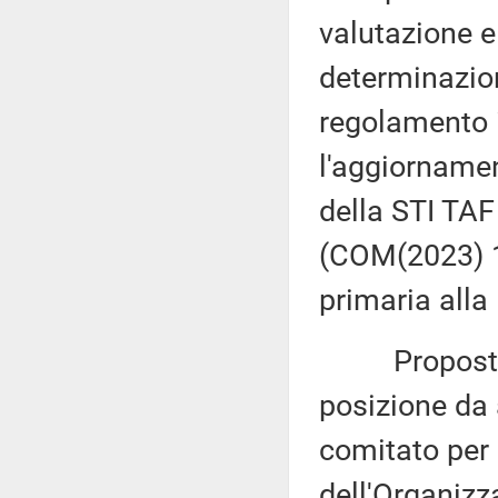
valutazione 
determinazion
regolamento i
l'aggiornamen
della STI TAF
(COM(2023) 1
primaria alla 
Proposta di 
posizione da 
comitato per 
dell'Organizz