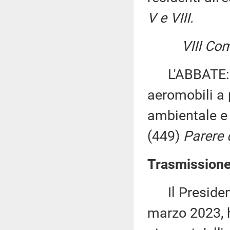
V e VIII.
VIII Co
L'ABBATE: «D
aeromobili a 
ambientale e l
(449)
Parere d
Trasmissione
Il Presidente
marzo 2023, 