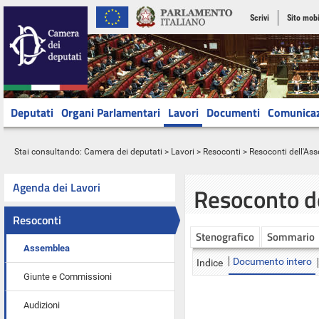
Scrivi
Sito mobi
Deputati
Organi Parlamentari
Lavori
Documenti
Comunica
Stai consultando:
Camera dei deputati
>
Lavori
>
Resoconti
>
Resoconti dell'As
Agenda dei Lavori
Resoconto d
Resoconti
Stenografico
Sommario
Assemblea
Documento intero
Indice
Giunte e Commissioni
Audizioni