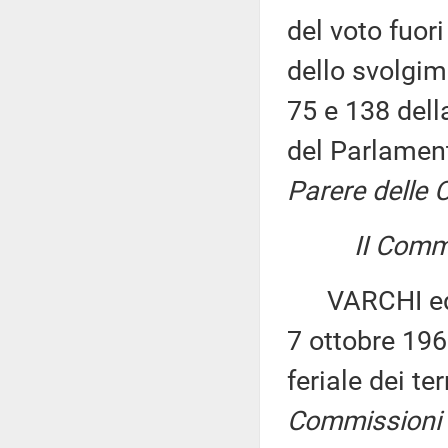
del voto fuor
dello svolgim
75 e 138 dell
del Parlament
Parere delle Co
II Commi
VARCHI ed alt
7 ottobre 196
feriale dei t
Commissioni I