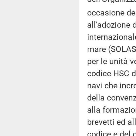
occasione de
all'adozione 
internazional
mare (SOLAS),
per le unità 
codice HSC de
navi che incr
della convenz
alla formazion
brevetti ed a
codice e del c