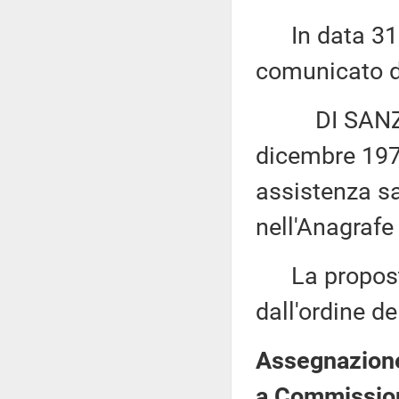
In data 31 m
comunicato di
DI SANZO: «M
dicembre 1978
assistenza san
nell'Anagrafe 
La proposta 
dall'ordine de
Assegnazione 
a Commission