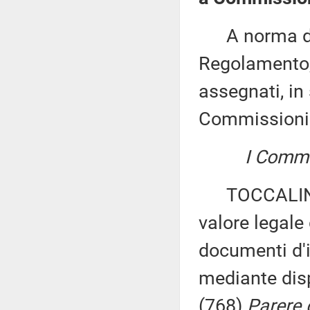
A norma del 
Regolamento, 
assegnati, in 
Commissioni
I Commis
TOCCALINI ed
valore legale 
documenti d'id
mediante disp
(768)
Parere d