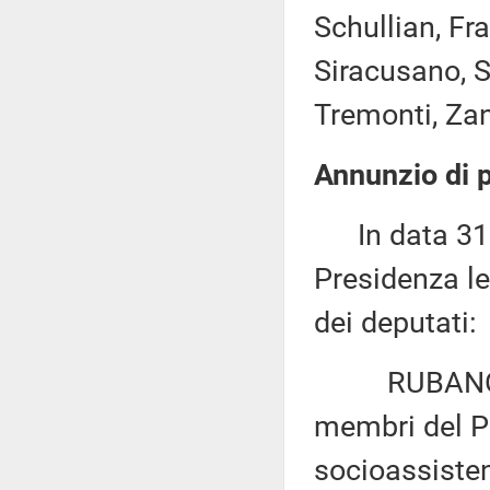
Schullian, Fra
Siracusano, Sp
Tremonti, Zan
Annunzio di p
In data 31 m
Presidenza le
dei deputati:
RUBANO: «Di
membri del Pa
socioassistenz