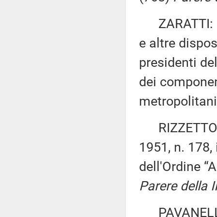
ZARATTI: «Mo
e altre dispos
presidenti de
dei component
metropolitan
RIZZETTO ed 
1951, n. 178,
dell'Ordine “
Parere della 
PAVANELLI: «