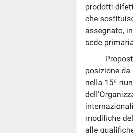
prodotti dife
che sostituis
assegnato, i
sede primaria
Proposta di 
posizione da
nella 15ª riun
dell'Organizz
internazional
modifiche del
alle qualifich