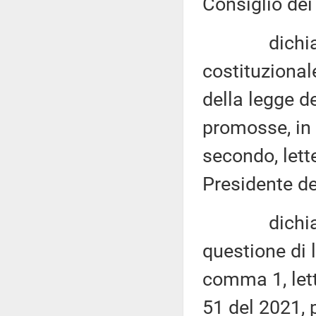
Consiglio dei 
dichiara no
costituzional
della legge d
promosse, in 
secondo, lette
Presidente de
dichiara es
questione di l
comma 1, let
51 del 2021, 