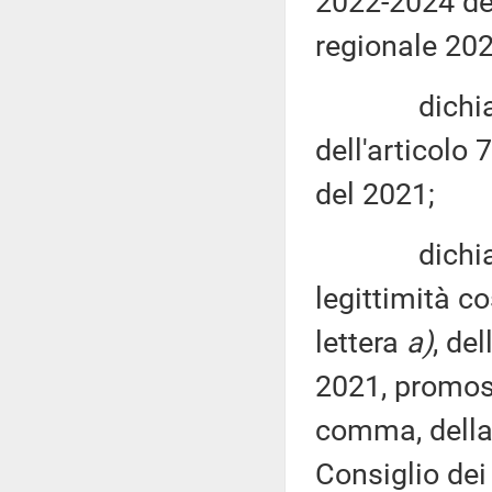
2022-2024 del
regionale 202
dichiara l'i
dell'articolo 
del 2021;
dichiara in
legittimità c
lettera
a)
, de
2021, promoss
comma, della 
Consiglio dei 