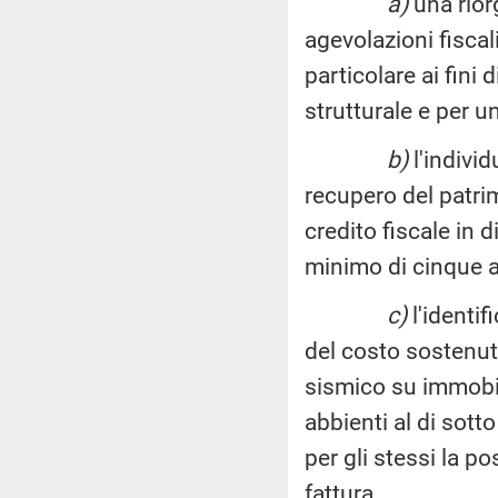
a)
una rior
agevolazioni fiscali
particolare ai fini
strutturale e per u
b)
l'individ
recupero del patri
credito fiscale in 
minimo di cinque a
c)
l'identif
del costo sostenuto
sismico su immobil
abbienti al di sott
per gli stessi la po
fattura.