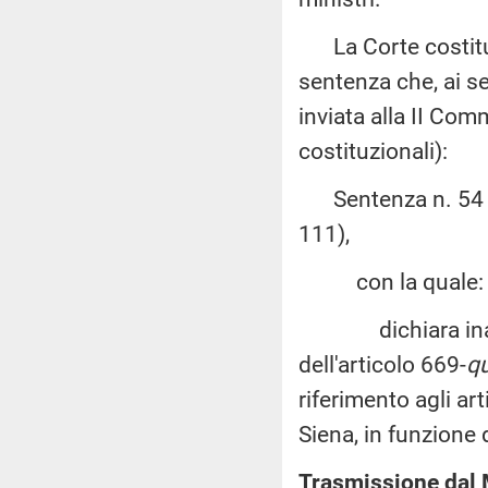
La Corte costituz
sentenza che, ai s
inviata alla II Com
costituzionali):
Sentenza n. 54 de
111),
con la quale:
dichiara inammiss
dell'articolo 669-
q
riferimento agli art
Siena, in funzione 
Trasmissione dal M