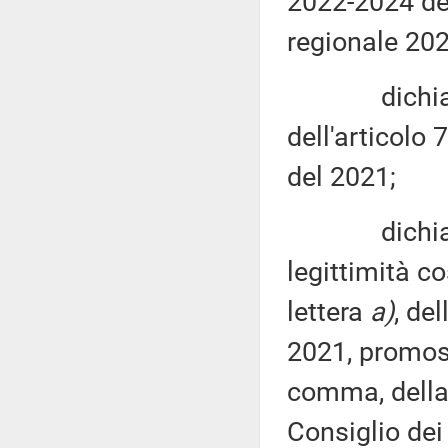
2022-2024 del
regionale 202
dichiara l'i
dell'articolo 
del 2021;
dichiara in
legittimità c
lettera
a)
, de
2021, promoss
comma, della 
Consiglio dei 