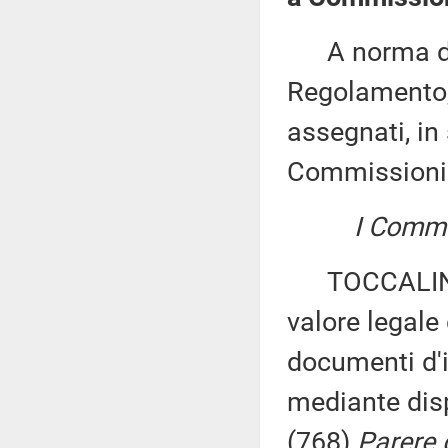
A norma del 
Regolamento, 
assegnati, in 
Commissioni
I Commis
TOCCALINI ed
valore legale 
documenti d'id
mediante disp
(768)
Parere d