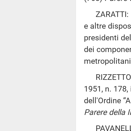
ZARATTI: «Mo
e altre dispos
presidenti de
dei component
metropolitan
RIZZETTO ed 
1951, n. 178,
dell'Ordine “
Parere della 
PAVANELLI: «