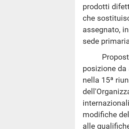
prodotti dife
che sostituis
assegnato, i
sede primaria
Proposta di 
posizione da
nella 15ª riun
dell'Organizz
internazional
modifiche del
alle qualifich