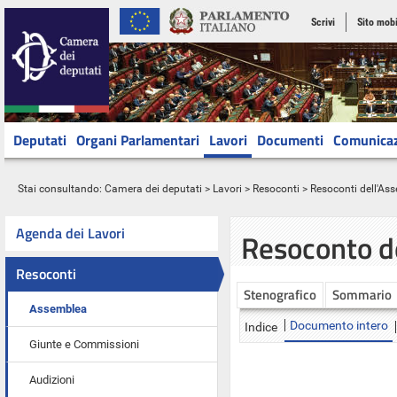
Scrivi
Sito mobi
Deputati
Organi Parlamentari
Lavori
Documenti
Comunica
Stai consultando:
Camera dei deputati
>
Lavori
>
Resoconti
>
Resoconti dell'As
Agenda dei Lavori
Resoconto d
Resoconti
Stenografico
Sommario
Assemblea
Documento intero
Indice
Giunte e Commissioni
Audizioni