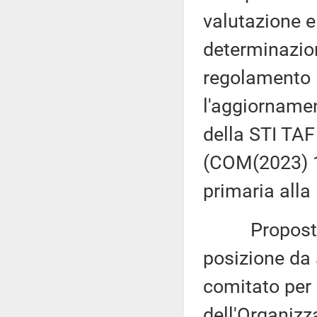
valutazione 
determinazion
regolamento i
l'aggiornamen
della STI TAF
(COM(2023) 1
primaria alla 
Proposta di 
posizione da 
comitato per 
dell'Organizz