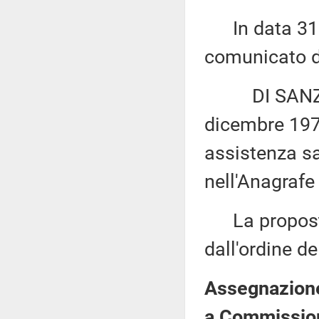
In data 31 m
comunicato di
DI SANZO: «M
dicembre 1978
assistenza san
nell'Anagrafe 
La proposta 
dall'ordine de
Assegnazione 
a Commission