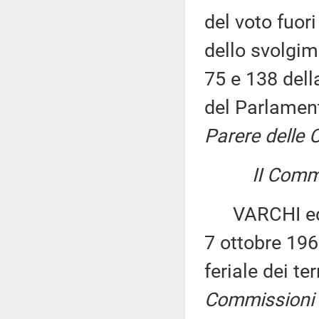
del voto fuor
dello svolgim
75 e 138 dell
del Parlament
Parere delle Co
II Commi
VARCHI ed alt
7 ottobre 196
feriale dei t
Commissioni I