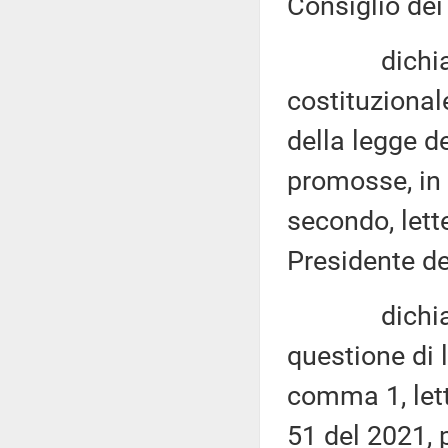
Consiglio dei 
dichiara no
costituzional
della legge d
promosse, in 
secondo, lette
Presidente de
dichiara es
questione di l
comma 1, let
51 del 2021, 