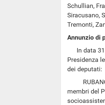
Schullian, Fra
Siracusano, Sp
Tremonti, Zan
Annunzio di p
In data 31 m
Presidenza le
dei deputati:
RUBANO: «Di
membri del Pa
socioassistenz