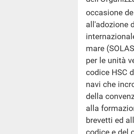
occasione de
all'adozione 
internazional
mare (SOLAS),
per le unità 
codice HSC de
navi che incr
della convenz
alla formazion
brevetti ed a
codice e del c