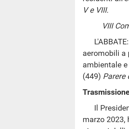
V e VIII.
VIII Co
L'ABBATE: «D
aeromobili a 
ambientale e l
(449)
Parere d
Trasmissione
Il Presidente
marzo 2023, 