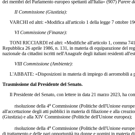
dei membri del Parlamento europeo spettanti all'Italia» (907)
Parere de
II Commissione (Giustizia):
VARCHI ed altri: «Modifica all'articolo 1 della legge 7 ottobre 1969
VI Commissione (Finanze):
TONI RICCIARDI ed altri: «Modifiche all'articolo 1, comma 741, della l
Repubblica 26 aprile 1986, n. 131, in materia di equiparazione del regi
nazionale da cittadini iscritti nell'Anagrafe degli italiani residenti all'
VIII Commissione (Ambiente):
L'ABBATE: «Disposizioni in materia di impiego di aeromobili a pilot
Trasmissione dal Presidente del Senato.
Il Presidente del Senato, con lettere in data 21 marzo 2023, ha comu
a
risoluzione della 4
Commissione (Politiche dell'Unione europea) 
all'accettazione degli atti pubblici in materia di filiazione e alla cre
(Giustizia) e alla XIV Commissione (Politiche dell'Unione europea);
a
risoluzione della 4
Commissione (Politiche dell'Unione europea) s
di trattamento e delle pari opportunità tra donne e uomini in materia