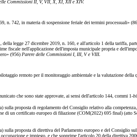
lle Commissioni II, V, VII, X, XI, XII e XIV.
, n. 742, in materia di sospensione feriale dei termini processuali» (8
egge 27 dicembre 2019, n. 160, e all'articolo 1 della tariffa, parte pr
me fiscale nell'applicazione dell'imposta municipale propria e dell'impos
estero» (956)
Parere delle Commissioni I, III, V e VIII.
aggio remoto per il monitoraggio ambientale e la valutazione della qu
nicato che sono state approvate, ai sensi dell'articolo 144, commi 1-
bi
sulla proposta di regolamento del Consiglio relativo alla competenza, a
azione di un certificato europeo di filiazione (COM(2022) 695 final) (atto
ulla proposta di direttiva del Parlamento europeo e del Consiglio sulle 
 di occupazione e impiego, e che sopprime l'articolo 20 della direttiva 