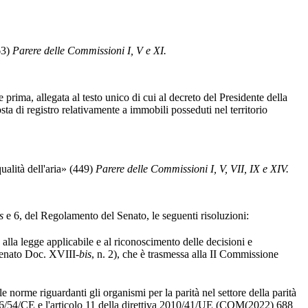
63)
Parere delle Commissioni I, V e XI.
ima, allegata al testo unico di cui al decreto del Presidente della
ta di registro relativamente a immobili posseduti nel territorio
alità dell'aria» (449)
Parere delle Commissioni I, V, VII, IX e XIV.
s
e 6, del Regolamento del Senato, le seguenti risoluzioni:
lla legge applicabile e al riconoscimento delle decisioni e
 Senato Doc. XVIII-
bis
, n. 2), che è trasmessa alla II Commissione
norme riguardanti gli organismi per la parità nel settore della parità
2006/54/CE e l'articolo 11 della direttiva 2010/41/UE (COM(2022) 688