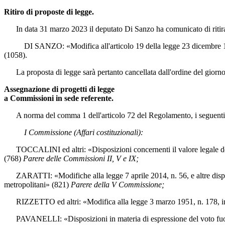
Ritiro di proposte di legge.
In data 31 marzo 2023 il deputato Di Sanzo ha comunicato di ritirar
DI SANZO: «Modifica all'articolo 19 della legge 23 dicembre 1978, n. 83
(1058).
La proposta di legge sarà pertanto cancellata dall'ordine del giorno
Assegnazione di progetti di legge
a Commissioni in sede referente.
A norma del comma 1 dell'articolo 72 del Regolamento, i seguenti pro
I Commissione (Affari costituzionali):
TOCCALINI ed altri: «Disposizioni concernenti il valore legale delle s
(768)
Parere delle Commissioni II, V e IX;
ZARATTI: «Modifiche alla legge 7 aprile 2014, n. 56, e altre disposizi
metropolitani» (821)
Parere della V Commissione;
RIZZETTO ed altri: «Modifica alla legge 3 marzo 1951, n. 178, in ma
PAVANELLI: «Disposizioni in materia di espressione del voto fuori de