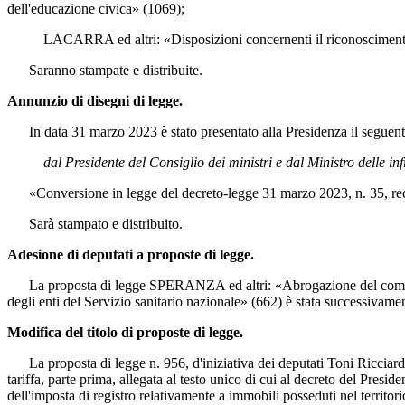
dell'educazione civica» (1069);
LACARRA ed altri: «Disposizioni concernenti il riconoscimento delle
Saranno stampate e distribuite.
Annunzio di disegni di legge.
In data 31 marzo 2023 è stato presentato alla Presidenza il seguent
dal Presidente del Consiglio dei ministri e dal Ministro delle infr
«Conversione in legge del decreto-legge 31 marzo 2023, n. 35, recante
Sarà stampato e distribuito.
Adesione di deputati a proposte di legge.
La proposta di legge SPERANZA ed altri: «Abrogazione del comma 565 
degli enti del Servizio sanitario nazionale» (662) è stata successivament
Modifica del titolo di proposte di legge.
La proposta di legge n. 956, d'iniziativa dei deputati Toni Ricciardi e
tariffa, parte prima, allegata al testo unico di cui al decreto del Pres
dell'imposta di registro relativamente a immobili posseduti nel territorio 