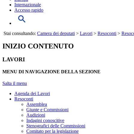
Internazionale
Accesso rapido
Stai consultando:
Camera dei deputati
>
Lavori
>
Resoconti
>
Resoco
INIZIO CONTENUTO
LAVORI
MENU DI NAVIGAZIONE DELLA SEZIONE
Salta il menu
Agenda dei Lavori
Resoconti
Assemblea
Giunte e Commissioni
Audizioni
Indagini conoscitive
Stenografici delle Commissioni
Comitato per la legislazione