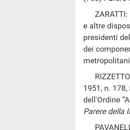
ZARATTI: «Mo
e altre dispos
presidenti de
dei component
metropolitan
RIZZETTO ed 
1951, n. 178,
dell'Ordine “
Parere della 
PAVANELLI: «