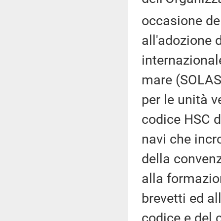
occasione de
all'adozione 
internazional
mare (SOLAS),
per le unità 
codice HSC de
navi che incr
della convenz
alla formazion
brevetti ed a
codice e del c