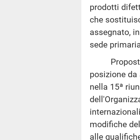
prodotti dife
che sostituis
assegnato, i
sede primaria
Proposta di 
posizione da
nella 15ª riun
dell'Organizz
internazional
modifiche del
alle qualifich