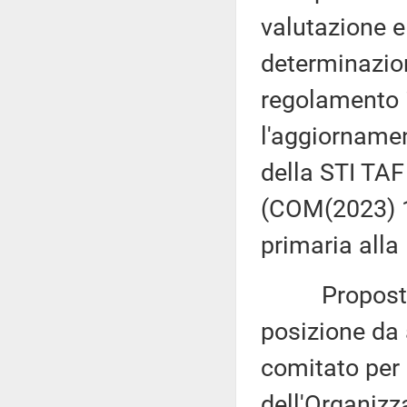
valutazione 
determinazion
regolamento i
l'aggiornamen
della STI TAF
(COM(2023) 1
primaria alla 
Proposta di 
posizione da 
comitato per 
dell'Organizz