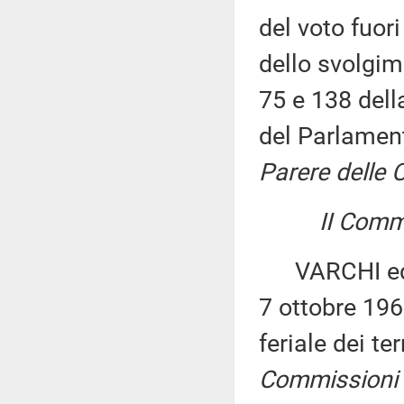
del voto fuor
dello svolgim
75 e 138 dell
del Parlament
Parere delle Co
II Commi
VARCHI ed alt
7 ottobre 196
feriale dei t
Commissioni I