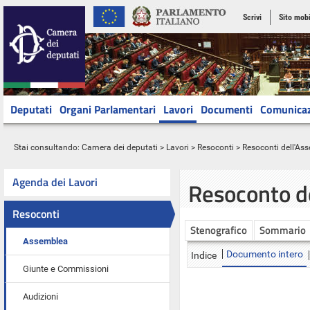
Scrivi
Sito mobi
Deputati
Organi Parlamentari
Lavori
Documenti
Comunica
Stai consultando:
Camera dei deputati
>
Lavori
>
Resoconti
>
Resoconti dell'As
Agenda dei Lavori
Resoconto d
Resoconti
Stenografico
Sommario
Assemblea
Documento intero
Indice
Giunte e Commissioni
Audizioni