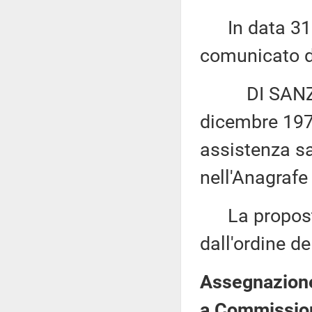
In data 31 m
comunicato di
DI SANZO: «M
dicembre 1978
assistenza san
nell'Anagrafe 
La proposta 
dall'ordine de
Assegnazione 
a Commission