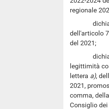
2022-2024 del
regionale 202
dichiara l'i
dell'articolo 
del 2021;
dichiara in
legittimità c
lettera
a)
, de
2021, promoss
comma, della 
Consiglio dei 