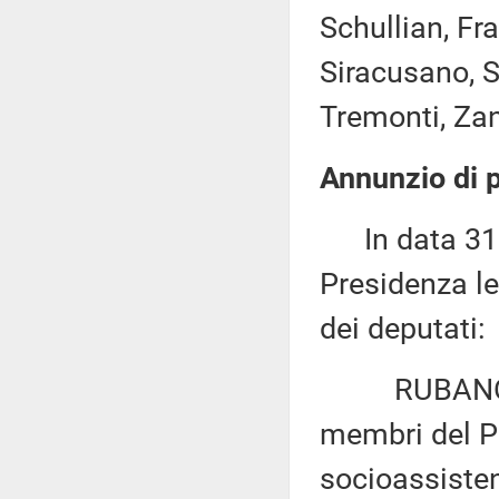
Schullian, Fra
Siracusano, Sp
Tremonti, Zan
Annunzio di p
In data 31 m
Presidenza le
dei deputati:
RUBANO: «Di
membri del Pa
socioassistenz