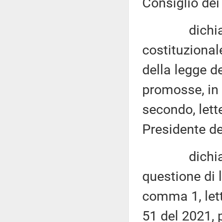
Consiglio dei 
dichiara no
costituzional
della legge d
promosse, in 
secondo, lette
Presidente de
dichiara es
questione di l
comma 1, let
51 del 2021, 