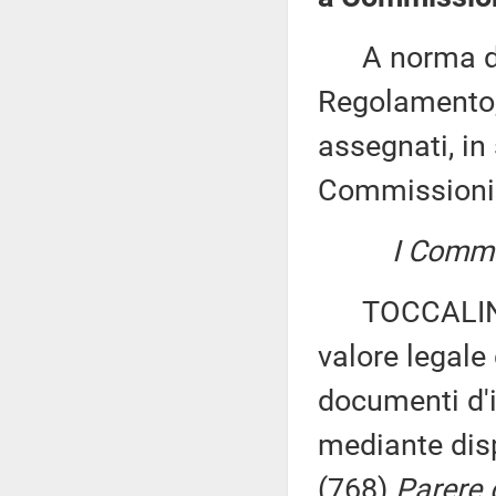
A norma del 
Regolamento, 
assegnati, in 
Commissioni
I Commis
TOCCALINI ed
valore legale 
documenti d'id
mediante disp
(768)
Parere d