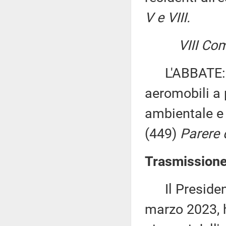
V e VIII.
VIII Co
L'ABBATE: «D
aeromobili a 
ambientale e l
(449)
Parere d
Trasmissione
Il Presidente
marzo 2023, 