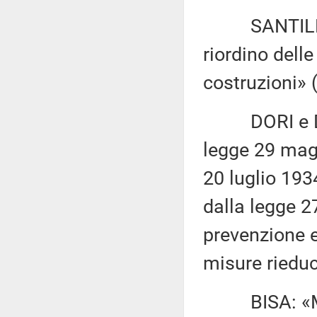
SANTILLO ed
riordino delle
costruzioni» 
DORI e D'OR
legge 29 magg
20 luglio 193
dalla legge 2
prevenzione e
misure rieduc
BISA: «Modi