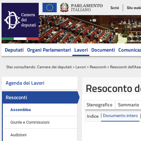
Scrivi
Sito mobi
Deputati
Organi Parlamentari
Lavori
Documenti
Comunica
Stai consultando:
Camera dei deputati
>
Lavori
>
Resoconti
>
Resoconti dell'As
Agenda dei Lavori
Resoconto d
Resoconti
Stenografico
Sommario
Assemblea
Documento intero
Indice
Giunte e Commissioni
Audizioni