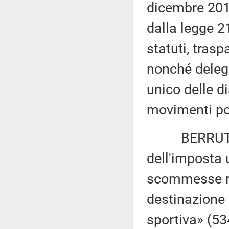
dicembre 2013
dalla legge 21
statuti, trasp
nonché delega
unico delle di
movimenti pol
BERRUTO: «
dell'imposta 
scommesse re
destinazione d
sportiva» (53