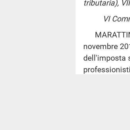
tributaria), VII
VI Comm
MARATTIN: «M
novembre 2011
dell'imposta s
professionisti
delle Commissio
bis
, del Rego
materia previ
XI Comm