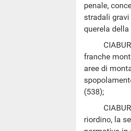
penale, concer
stradali gravi
querela della
CIABURRO: «
franche monta
aree di monta
spopolamento 
(538);
CIABURRO ed
riordino, la 