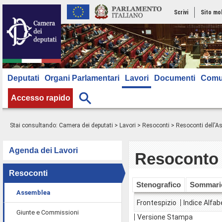
Scrivi
Sito mo
Deputati
Organi Parlamentari
Lavori
Documenti
Comu
Accesso rapido
Stai consultando:
Camera dei deputati
>
Lavori
>
Resoconti
>
Resoconti dell'
Agenda dei Lavori
Resoconto 
Resoconti
Stenografico
Sommari
Assemblea
Frontespizio
Indice Alfab
Giunte e Commissioni
Versione Stampa