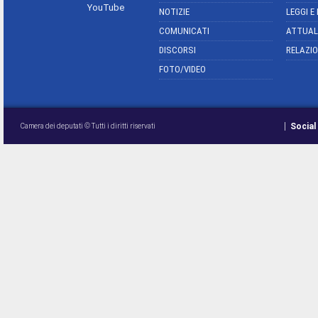
YouTube
NOTIZIE
LEGGI E
COMUNICATI
ATTUAL
DISCORSI
RELAZIO
FOTO/VIDEO
Social
Camera dei deputati © Tutti i diritti riservati