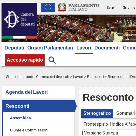
Scrivi
Sito mo
Deputati
Organi Parlamentari
Lavori
Documenti
Comu
Accesso rapido
Stai consultando:
Camera dei deputati
>
Lavori
>
Resoconti
>
Resoconti dell'
Agenda dei Lavori
Resoconto 
Resoconti
Stenografico
Sommari
Assemblea
Frontespizio
Indice Alfab
Giunte e Commissioni
Versione Stampa