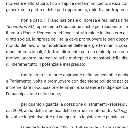
molestie e allo stupro, fino all'apice del femminicidio, senza corr
genere, della parità e delle pari opportunità, obiettivi purtroppo
non a caso, il Piano nazionale di ripresa e resilienza (PNRR
Generation EU
, rappresenta l'occasione anche per recuperare i 
il nostro Paese. Per essere efficace, strutturale e in linea con gli
diritti sociali, la ripresa dell'Italia deve promuovere le pari oppo
mondo del lavoro: la mobilitazione delle energie femminili, co
studi internazionali, è fattore dirimente per una reale ripresa e
motivo, occorre intervenire sulle molteplici dimensioni della di
di liberarne tutto il potenziale inespresso;
molte sono le misure approvate nelle precedenti e anche in
e Parlamento, volte a promuovere con decisione politiche per gar
incrementare l'occupazione femminile, sostenere l'indipendenz
l'emancipazione delle donne;
per quanto riguarda la dotazione di strumenti «repressivi», 
dal 2009, anno della modifica delle norme in materia di
stalking
iniziative legislative atte ad adeguare la legislazione penale: un
la legge 9 dicembre 2023, n. 168, recante «Disposizioni per 