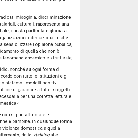
dicati misoginia, discriminazione
salariali, culturali, rappresenta una
lobale; questa particolare giornata
organizzazioni internazionali e alle
a sensibilizzare l'opinione pubblica,
adicamento di quella che non è
le fenomeno endemico e strutturale;
o, nonché su ogni forma di
ordo con tutte le istituzioni e gli
e a sistema i modelli positivi
fine di garantire a tutti i soggetti
ecessaria per una corretta lettura e
omestica»;
on si può affrontare e
donne e bambine, in qualunque forma
lla violenza domestica a quella
fruttamento, dallo
stalking
alle