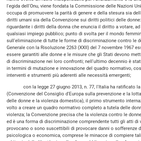
l'egida dell'Onu, viene fondata la Commissione delle Nazioni Un
occupa di promuovere la parità di genere e della stesura sia del
diritti umani sia della Convenzione sui diritti politici delle don
riguardante i diritti della donna che enuncia il diritto a votare, a
qualsiasi impiego pubblico; punto di svolta per il mondo femmin
sull'eliminazione di tutte le forme di discriminazione contro le
Generale con la Risoluzione 2263 (XXII) del 7 novembre 1967 ess
essere garantiti alle donne e le misure che gli Stati devono mett
di discriminazione nei loro confronti; nell'ultimo decennio è st
in termini di mutazione e innovazione del quadro normativo, cos
interventi e strumenti più aderenti alle necessità emergenti;
con la legge 27 giugno 2013, n. 77, l'Italia ha ratificato la
(Convenzione del Consiglio d'Europa sulla prevenzione e la lotta
delle donne e la violenza domestica), il primo strumento intern
volto a creare un quadro normativo completo a tutela delle don
violenza; la Convenzione precisa che la violenza contro le donne 
ed è una forma di discriminazione comprendente tutti gli atti di 
provocano o sono suscettibili di provocare danni o sofferenze di
psicologica o economica, comprese le minacce di compiere tali a