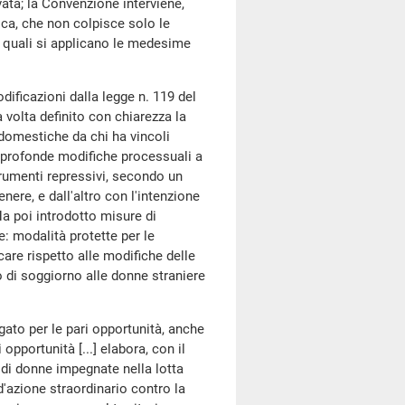
ivata; la Convenzione interviene,
ica, che non colpisce solo le
i quali si applicano le medesime
icazioni dalla legge n. 119 del
 volta definito con chiarezza la
 domestiche da chi ha vincoli
tto profonde modifiche processuali a
 strumenti repressivi, secondo un
nere, e dall'altro con l'intenzione
Ha poi introdotto misure di
e: modalità protette per le
are rispetto alle modifiche delle
o di soggiorno alle donne straniere
gato per le pari opportunità, anche
 opportunità [...] elabora, con il
 di donne impegnate nella lotta
d'azione straordinario contro la