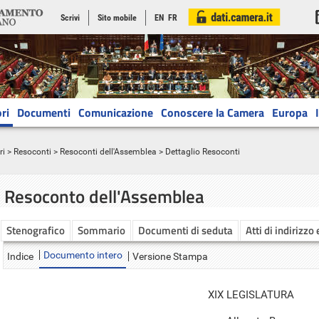
Scrivi
Sito mobile
EN
FR
ri
Documenti
Comunicazione
Conoscere la Camera
Europa
ri
>
Resoconti
>
Resoconti dell'Assemblea
> Dettaglio Resoconti
Resoconto dell'Assemblea
Stenografico
Sommario
Documenti di seduta
Atti di indirizzo
Documento intero
Indice
Versione Stampa
XIX LEGISLATURA