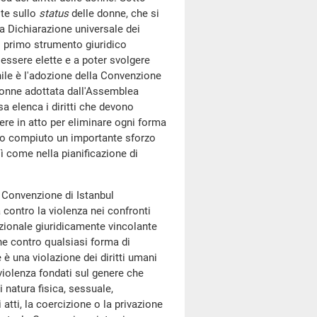
ite sullo
status
delle donne, che si
la Dichiarazione universale dei
ne: primo strumento giuridico
d essere elette e a poter svolgere
ile è l'adozione della Convenzione
 donne adottata dall'Assemblea
a elenca i diritti che devono
ere in atto per eliminare ogni forma
ato compiuto un importante sforzo
ì come nella pianificazione di
 Convenzione di Istanbul
 contro la violenza nei confronti
azionale giuridicamente vincolante
ne contro qualsiasi forma di
è una violazione dei diritti umani
violenza fondati sul genere che
 natura fisica, sessuale,
tti, la coercizione o la privazione