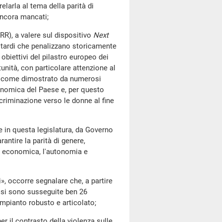
elarla al tema della parità di
 ancora mancati;
), a valere sul dispositivo
Next
ritardi che penalizzano storicamente
 obiettivi del pilastro europeo dei
rtunità, con particolare attenzione al
sì come dimostrato da numerosi
conomica del Paese e, per questo
scriminazione verso le donne al fine
 questa legislatura, da Governo
antire la parità di genere,
a economica, l'autonomia e
occorre segnalare che, a partire
, si sono susseguite ben 26
 impianto robusto e articolato;
il contrasto della violenza sulle