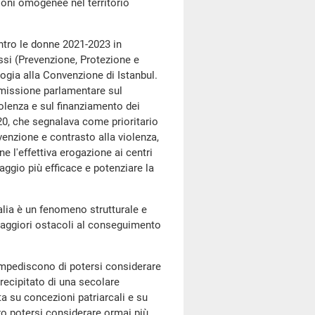
zioni omogenee nel territorio
ro le donne 2021-2023 in
assi (Prevenzione, Protezione e
ogia alla Convenzione di Istanbul.
mmissione parlamentare sul
iolenza e sul finanziamento dei
2020, che segnalava come prioritario
venzione e contrasto alla violenza,
ne l'effettiva erogazione ai centri
aggio più efficace e potenziare la
ia è un fenomeno strutturale e
maggiori ostacoli al conseguimento
pediscono di potersi considerare
recipitato di una secolare
ta su concezioni patriarcali e su
ro potersi considerare ormai più