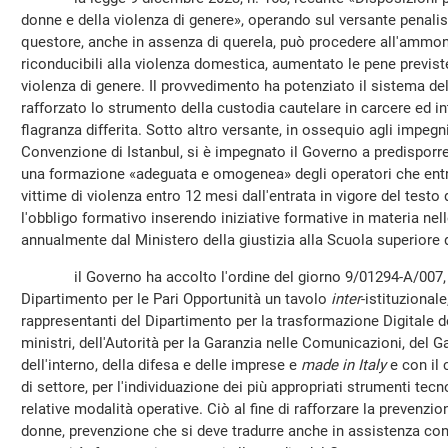
donne e della violenza di genere», operando sul versante penalisti
questore, anche in assenza di querela, può procedere all'ammon
riconducibili alla violenza domestica, aumentato le pene previste 
violenza di genere. Il provvedimento ha potenziato il sistema de
rafforzato lo strumento della custodia cautelare in carcere ed i
flagranza differita. Sotto altro versante, in ossequio agli impegni
Convenzione di Istanbul, si è impegnato il Governo a predisporre
una formazione «adeguata e omogenea» degli operatori che ent
vittime di violenza entro 12 mesi dall'entrata in vigore del testo 
l'obbligo formativo inserendo iniziative formative in materia n
annualmente dal Ministero della giustizia alla Scuola superiore 
il Governo ha accolto l'ordine del giorno 9/01294-A/007, im
Dipartimento per le Pari Opportunità un tavolo
inter
-istituzional
rappresentanti del Dipartimento per la trasformazione Digitale d
ministri, dell'Autorità per la Garanzia nelle Comunicazioni, del G
dell'interno, della difesa e delle imprese e
made in Italy
e con il 
di settore, per l'individuazione dei più appropriati strumenti tecn
relative modalità operative. Ciò al fine di rafforzare la prevenzi
donne, prevenzione che si deve tradurre anche in assistenza cont