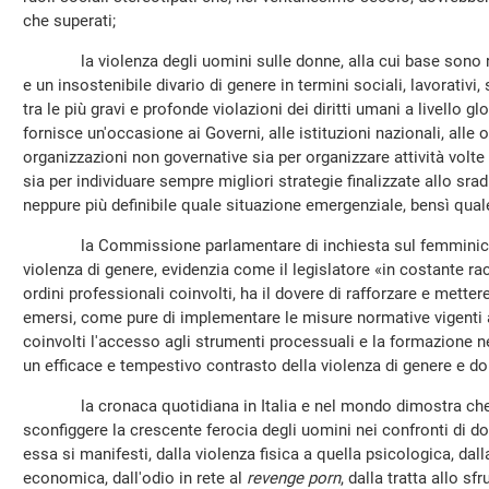
che superati;
la violenza degli uomini sulle donne, alla cui base sono ra
e un insostenibile divario di genere in termini sociali, lavorativi, 
tra le più gravi e profonde violazioni dei diritti umani a livello g
fornisce un'occasione ai Governi, alle istituzioni nazionali, alle 
organizzazioni non governative sia per organizzare attività volte 
sia per individuare sempre migliori strategie finalizzate allo sr
neppure più definibile quale situazione emergenziale, bensì qua
la Commissione parlamentare di inchiesta sul femminicidi
violenza di genere, evidenzia come il legislatore «in costante racc
ordini professionali coinvolti, ha il dovere di rafforzare e metter
emersi, come pure di implementare le misure normative vigenti al 
coinvolti l'accesso agli strumenti processuali e la formazione n
un efficace e tempestivo contrasto della violenza di genere e d
la cronaca quotidiana in Italia e nel mondo dimostra che n
sconfiggere la crescente ferocia degli uomini nei confronti di 
essa si manifesti, dalla violenza fisica a quella psicologica, da
economica, dall'odio in rete al
revenge porn
, dalla tratta allo s