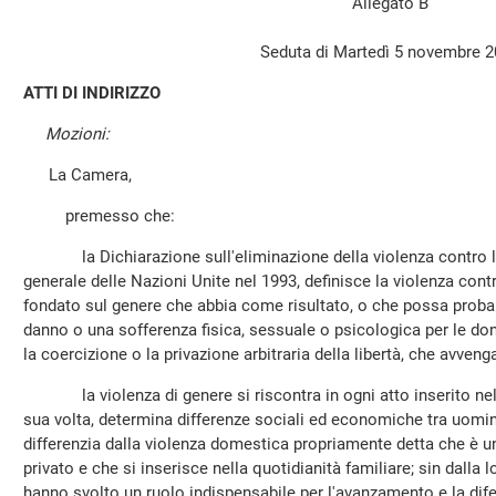
Allegato B
Seduta di Martedì 5 novembre 
ATTI DI INDIRIZZO
Mozioni:
La Camera,
premesso che:
la Dichiarazione sull'eliminazione della violenza contro le
generale delle Nazioni Unite nel 1993, definisce la violenza cont
fondato sul genere che abbia come risultato, o che possa proba
danno o una sofferenza fisica, sessuale o psicologica per le donn
la coercizione o la privazione arbitraria della libertà, che avvenga
la violenza di genere si riscontra in ogni atto inserito nell'
sua volta, determina differenze sociali ed economiche tra uomin
differenzia dalla violenza domestica propriamente detta che è un
privato e che si inserisce nella quotidianità familiare; sin dalla 
hanno svolto un ruolo indispensabile per l'avanzamento e la difes