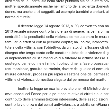
arbitraria della libertà, sia nella sfera pubblica sia nella sfera pr
inoltre, specificamente anche nell'ambito della violenza domest
donne, ma anche altri soggetti, ad esempio bambini e anziani, a
norme di tutela;
il decreto-legge 14 agosto 2013, n. 93, convertito con modif
2013 recante misure contro la violenza di genere, ha per la prima
centralità e la peculiarità della violenza compiuta entro le mura
familiari o affettivi con la persona colpita; ha, inoltre, introdo
tutela della vittima, con l'obiettivo, da un lato, di rafforzare gli
disegno che tenga conto delle caratteristiche delle violenze di ge
di implementare gli strumenti volti a tutelare la vittima stessa. 
sostegno per le donne e i minori coinvolti nella fase processual
testimonianze, gratuito patrocinio, dovere del giudice di comunic
misure cautelari, processi più rapidi e l'estensione del permess
vittime di violenza domestica slegato dal permesso del marito;
inoltre, la legge
de qua
ha previsto che: «Il Ministro dele
avvalendosi del Fondo per le politiche relative ai diritti e alle pari
contributo delle amministrazioni interessate, delle associazioni
contro la violenza e dei centri antiviolenza», e adotta un «Piano 