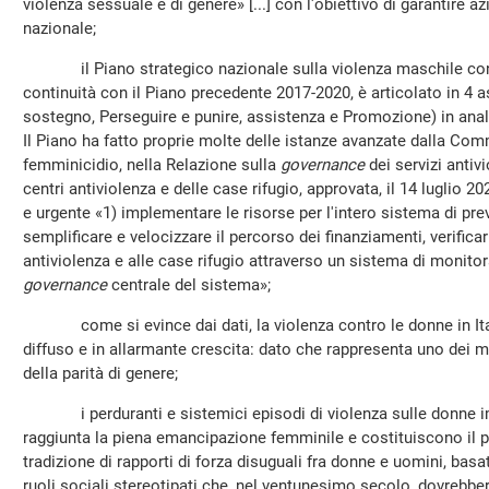
violenza sessuale e di genere» [...] con l'obiettivo di garantire a
nazionale;
il Piano strategico nazionale sulla violenza maschile cont
continuità con il Piano precedente 2017-2020, è articolato in 4 
sostegno, Perseguire e punire, assistenza e Promozione) in anal
Il Piano ha fatto proprie molte delle istanze avanzate dalla Co
femminicidio, nella Relazione sulla
governance
dei servizi antiv
centri antiviolenza e delle case rifugio, approvata, il 14 luglio 
e urgente «1) implementare le risorse per l'intero sistema di pre
semplificare e velocizzare il percorso dei finanziamenti, verificar
antiviolenza e alle case rifugio attraverso un sistema di monitor
governance
centrale del sistema»;
come si evince dai dati, la violenza contro le donne in Ital
diffuso e in allarmante crescita: dato che rappresenta uno dei 
della parità di genere;
i perduranti e sistemici episodi di violenza sulle donne im
raggiunta la piena emancipazione femminile e costituiscono il p
tradizione di rapporti di forza disuguali fra donne e uomini, basa
ruoli sociali stereotipati che, nel ventunesimo secolo, dovrebbe