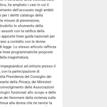
co, ha ampliato i casi in cui il
imento dell'accusato negli ambiti
per i delitti catalogo della
lle misure di prevenzione,
ntrodotto lo strumento della
 assunti con la ratifica della
 apposite linee guida nazionali per
rano a contatto con le donne
di legge. Lo stesso articolo rafforza
elle linee programmatiche proposte
della magistratura;
pegnandosi ad istituire presso il
e, con la partecipazione di
ella Presidenza del Consiglio dei
arante della
Privacy
, dei Ministeri
coinvolgimento delle Associazioni
ologici funzionali allo scopo e delle
one dei fenomeni della violenza sulle
inua alla donna che ne ravvisi la