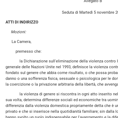
Allegato B
Seduta di Martedì 5 novembre 
ATTI DI INDIRIZZO
Mozioni:
La Camera,
premesso che:
la Dichiarazione sull'eliminazione della violenza contro le
generale delle Nazioni Unite nel 1993, definisce la violenza cont
fondato sul genere che abbia come risultato, o che possa proba
danno o una sofferenza fisica, sessuale o psicologica per le donn
la coercizione o la privazione arbitraria della libertà, che avvenga
la violenza di genere si riscontra in ogni atto inserito nell'
sua volta, determina differenze sociali ed economiche tra uomin
differenzia dalla violenza domestica propriamente detta che è un
privato e che si inserisce nella quotidianità familiare; sin dalla 
hanno svolto un ruolo indispensabile per l'avanzamento e la difes