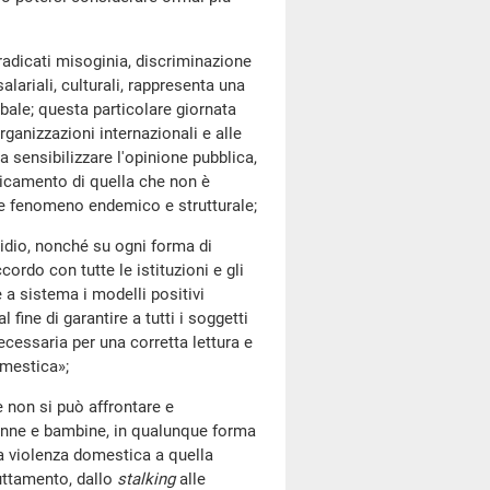
dicati misoginia, discriminazione
salariali, culturali, rappresenta una
lobale; questa particolare giornata
organizzazioni internazionali e alle
a sensibilizzare l'opinione pubblica,
adicamento di quella che non è
le fenomeno endemico e strutturale;
o, nonché su ogni forma di
ordo con tutte le istituzioni e gli
e a sistema i modelli positivi
fine di garantire a tutti i soggetti
ecessaria per una corretta lettura e
omestica»;
on si può affrontare e
donne e bambine, in qualunque forma
lla violenza domestica a quella
fruttamento, dallo
stalking
alle