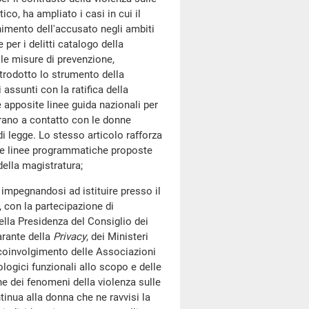
co, ha ampliato i casi in cui il
imento dell'accusato negli ambiti
per i delitti catalogo della
lle misure di prevenzione,
ntrodotto lo strumento della
 assunti con la ratifica della
 apposite linee guida nazionali per
rano a contatto con le donne
di legge. Lo stesso articolo rafforza
elle linee programmatiche proposte
della magistratura;
pegnandosi ad istituire presso il
e, con la partecipazione di
ella Presidenza del Consiglio dei
arante della
Privacy
, dei Ministeri
coinvolgimento delle Associazioni
ologici funzionali allo scopo e delle
one dei fenomeni della violenza sulle
inua alla donna che ne ravvisi la