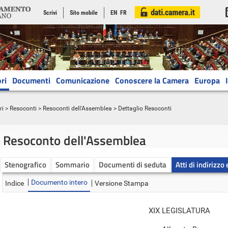
Scrivi
Sito mobile
EN
FR
ri
Documenti
Comunicazione
Conoscere la Camera
Europa
ri
>
Resoconti
>
Resoconti dell'Assemblea
> Dettaglio Resoconti
Resoconto dell'Assemblea
Stenografico
Sommario
Documenti di seduta
Atti di indirizzo
Documento intero
Indice
Versione Stampa
XIX LEGISLATURA