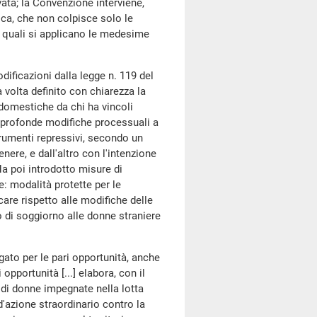
ivata; la Convenzione interviene,
ica, che non colpisce solo le
i quali si applicano le medesime
icazioni dalla legge n. 119 del
 volta definito con chiarezza la
 domestiche da chi ha vincoli
tto profonde modifiche processuali a
 strumenti repressivi, secondo un
nere, e dall'altro con l'intenzione
Ha poi introdotto misure di
e: modalità protette per le
are rispetto alle modifiche delle
o di soggiorno alle donne straniere
gato per le pari opportunità, anche
 opportunità [...] elabora, con il
 di donne impegnate nella lotta
d'azione straordinario contro la