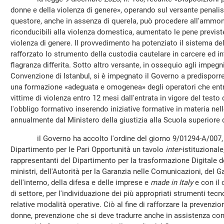
donne e della violenza di genere», operando sul versante penalisti
questore, anche in assenza di querela, può procedere all'ammon
riconducibili alla violenza domestica, aumentato le pene previste 
violenza di genere. Il provvedimento ha potenziato il sistema de
rafforzato lo strumento della custodia cautelare in carcere ed i
flagranza differita. Sotto altro versante, in ossequio agli impegni
Convenzione di Istanbul, si è impegnato il Governo a predisporre
una formazione «adeguata e omogenea» degli operatori che ent
vittime di violenza entro 12 mesi dall'entrata in vigore del testo 
l'obbligo formativo inserendo iniziative formative in materia n
annualmente dal Ministero della giustizia alla Scuola superiore 
il Governo ha accolto l'ordine del giorno 9/01294-A/007, im
Dipartimento per le Pari Opportunità un tavolo
inter
-istituzional
rappresentanti del Dipartimento per la trasformazione Digitale d
ministri, dell'Autorità per la Garanzia nelle Comunicazioni, del G
dell'interno, della difesa e delle imprese e
made in Italy
e con il 
di settore, per l'individuazione dei più appropriati strumenti tecn
relative modalità operative. Ciò al fine di rafforzare la prevenzi
donne, prevenzione che si deve tradurre anche in assistenza cont