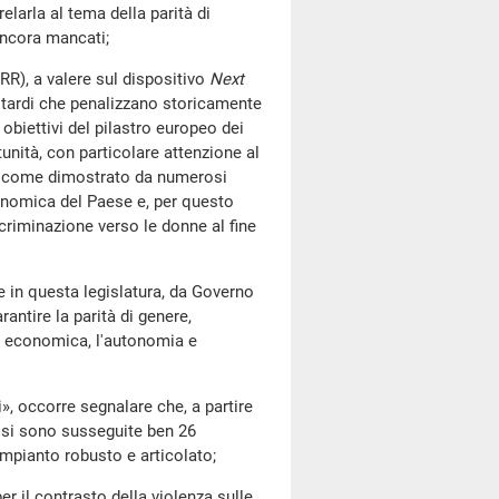
elarla al tema della parità di
 ancora mancati;
), a valere sul dispositivo
Next
ritardi che penalizzano storicamente
 obiettivi del pilastro europeo dei
rtunità, con particolare attenzione al
sì come dimostrato da numerosi
conomica del Paese e, per questo
scriminazione verso le donne al fine
 questa legislatura, da Governo
antire la parità di genere,
a economica, l'autonomia e
occorre segnalare che, a partire
, si sono susseguite ben 26
 impianto robusto e articolato;
il contrasto della violenza sulle