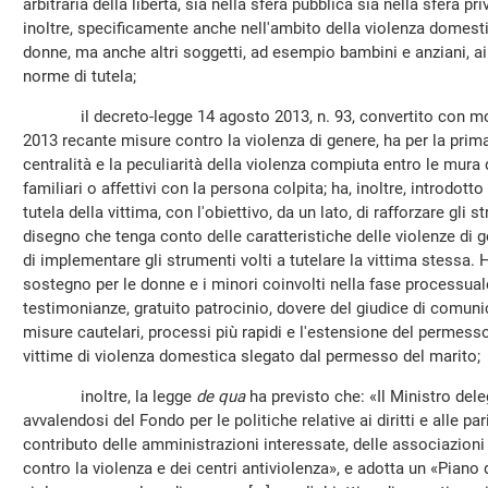
arbitraria della libertà, sia nella sfera pubblica sia nella sfera pr
inoltre, specificamente anche nell'ambito della violenza domest
donne, ma anche altri soggetti, ad esempio bambini e anziani, a
norme di tutela;
il decreto-legge 14 agosto 2013, n. 93, convertito con modif
2013 recante misure contro la violenza di genere, ha per la prima
centralità e la peculiarità della violenza compiuta entro le mura
familiari o affettivi con la persona colpita; ha, inoltre, introdo
tutela della vittima, con l'obiettivo, da un lato, di rafforzare gli
disegno che tenga conto delle caratteristiche delle violenze di ge
di implementare gli strumenti volti a tutelare la vittima stessa. 
sostegno per le donne e i minori coinvolti nella fase processual
testimonianze, gratuito patrocinio, dovere del giudice di comunic
misure cautelari, processi più rapidi e l'estensione del permess
vittime di violenza domestica slegato dal permesso del marito;
inoltre, la legge
de qua
ha previsto che: «Il Ministro dele
avvalendosi del Fondo per le politiche relative ai diritti e alle pari
contributo delle amministrazioni interessate, delle associazioni
contro la violenza e dei centri antiviolenza», e adotta un «Piano 