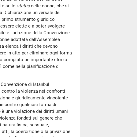
ite sullo
status
delle donne, che si
la Dichiarazione universale dei
ne: primo strumento giuridico
d essere elette e a poter svolgere
ile è l'adozione della Convenzione
 donne adottata dall'Assemblea
a elenca i diritti che devono
ere in atto per eliminare ogni forma
ato compiuto un importante sforzo
ì come nella pianificazione di
 Convenzione di Istanbul
 contro la violenza nei confronti
azionale giuridicamente vincolante
ne contro qualsiasi forma di
è una violazione dei diritti umani
violenza fondati sul genere che
 natura fisica, sessuale,
tti, la coercizione o la privazione