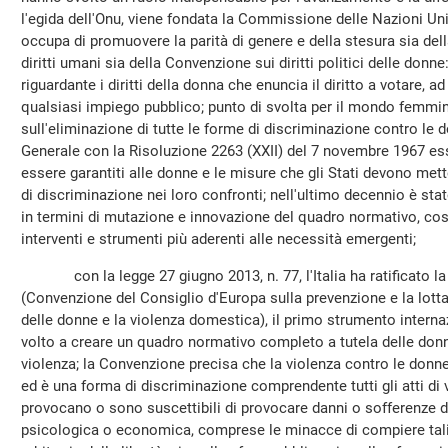
l'egida dell'Onu, viene fondata la Commissione delle Nazioni Un
occupa di promuovere la parità di genere e della stesura sia del
diritti umani sia della Convenzione sui diritti politici delle don
riguardante i diritti della donna che enuncia il diritto a votare, a
qualsiasi impiego pubblico; punto di svolta per il mondo femmin
sull'eliminazione di tutte le forme di discriminazione contro le
Generale con la Risoluzione 2263 (XXII) del 7 novembre 1967 ess
essere garantiti alle donne e le misure che gli Stati devono mett
di discriminazione nei loro confronti; nell'ultimo decennio è st
in termini di mutazione e innovazione del quadro normativo, cos
interventi e strumenti più aderenti alle necessità emergenti;
con la legge 27 giugno 2013, n. 77, l'Italia ha ratificato la
(Convenzione del Consiglio d'Europa sulla prevenzione e la lotta
delle donne e la violenza domestica), il primo strumento intern
volto a creare un quadro normativo completo a tutela delle don
violenza; la Convenzione precisa che la violenza contro le donne 
ed è una forma di discriminazione comprendente tutti gli atti di 
provocano o sono suscettibili di provocare danni o sofferenze di
psicologica o economica, comprese le minacce di compiere tali a