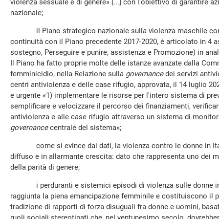
violenza sessuale e di genere» [...] con l'obiettivo di garantire a
nazionale;
il Piano strategico nazionale sulla violenza maschile cont
continuità con il Piano precedente 2017-2020, è articolato in 4 
sostegno, Perseguire e punire, assistenza e Promozione) in anal
Il Piano ha fatto proprie molte delle istanze avanzate dalla Co
femminicidio, nella Relazione sulla
governance
dei servizi antiv
centri antiviolenza e delle case rifugio, approvata, il 14 luglio 
e urgente «1) implementare le risorse per l'intero sistema di pre
semplificare e velocizzare il percorso dei finanziamenti, verificar
antiviolenza e alle case rifugio attraverso un sistema di monitor
governance
centrale del sistema»;
come si evince dai dati, la violenza contro le donne in Ital
diffuso e in allarmante crescita: dato che rappresenta uno dei 
della parità di genere;
i perduranti e sistemici episodi di violenza sulle donne im
raggiunta la piena emancipazione femminile e costituiscono il p
tradizione di rapporti di forza disuguali fra donne e uomini, basa
ruoli sociali stereotipati che, nel ventunesimo secolo, dovrebbe