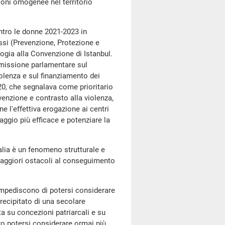
zioni omogenee nel territorio
ro le donne 2021-2023 in
assi (Prevenzione, Protezione e
ogia alla Convenzione di Istanbul.
mmissione parlamentare sul
iolenza e sul finanziamento dei
2020, che segnalava come prioritario
venzione e contrasto alla violenza,
ne l'effettiva erogazione ai centri
aggio più efficace e potenziare la
ia è un fenomeno strutturale e
maggiori ostacoli al conseguimento
pediscono di potersi considerare
recipitato di una secolare
ta su concezioni patriarcali e su
ro potersi considerare ormai più