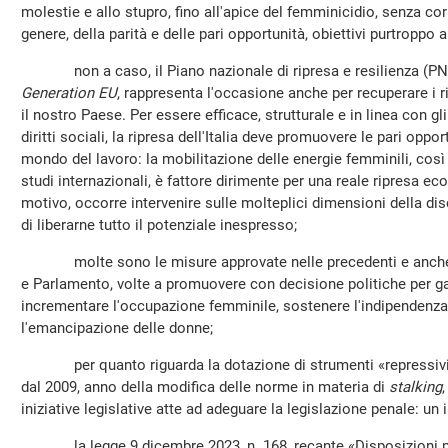
molestie e allo stupro, fino all'apice del femminicidio, senza corr
genere, della parità e delle pari opportunità, obiettivi purtroppo
non a caso, il Piano nazionale di ripresa e resilienza (PNRR
Generation EU
, rappresenta l'occasione anche per recuperare i 
il nostro Paese. Per essere efficace, strutturale e in linea con gli
diritti sociali, la ripresa dell'Italia deve promuovere le pari oppo
mondo del lavoro: la mobilitazione delle energie femminili, co
studi internazionali, è fattore dirimente per una reale ripresa e
motivo, occorre intervenire sulle molteplici dimensioni della di
di liberarne tutto il potenziale inespresso;
molte sono le misure approvate nelle precedenti e anche in
e Parlamento, volte a promuovere con decisione politiche per gar
incrementare l'occupazione femminile, sostenere l'indipendenz
l'emancipazione delle donne;
per quanto riguarda la dotazione di strumenti «repressivi», 
dal 2009, anno della modifica delle norme in materia di
stalking
iniziative legislative atte ad adeguare la legislazione penale: un
la legge 9 dicembre 2023, n. 168, recante «Disposizioni per 