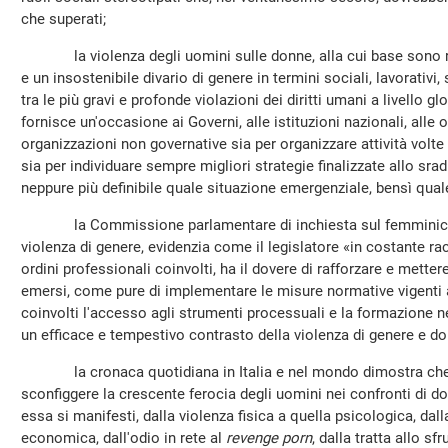
che superati;
la violenza degli uomini sulle donne, alla cui base sono ra
e un insostenibile divario di genere in termini sociali, lavorativi, 
tra le più gravi e profonde violazioni dei diritti umani a livello g
fornisce un'occasione ai Governi, alle istituzioni nazionali, alle 
organizzazioni non governative sia per organizzare attività volte 
sia per individuare sempre migliori strategie finalizzate allo sr
neppure più definibile quale situazione emergenziale, bensì qua
la Commissione parlamentare di inchiesta sul femminicidi
violenza di genere, evidenzia come il legislatore «in costante racc
ordini professionali coinvolti, ha il dovere di rafforzare e metter
emersi, come pure di implementare le misure normative vigenti al 
coinvolti l'accesso agli strumenti processuali e la formazione n
un efficace e tempestivo contrasto della violenza di genere e d
la cronaca quotidiana in Italia e nel mondo dimostra che n
sconfiggere la crescente ferocia degli uomini nei confronti di 
essa si manifesti, dalla violenza fisica a quella psicologica, da
economica, dall'odio in rete al
revenge porn
, dalla tratta allo s