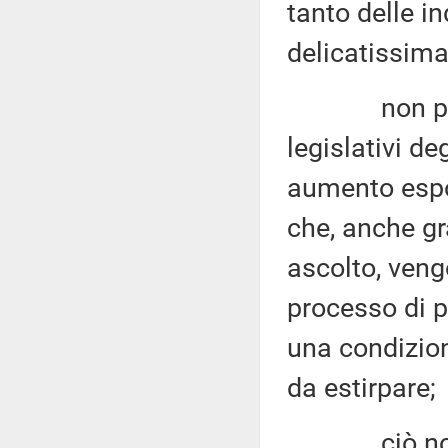
tanto delle i
delicatissima
non può non
legislativi d
aumento espo
che, anche gr
ascolto, ven
processo di p
una condizion
da estirpare;
ciò nonosta