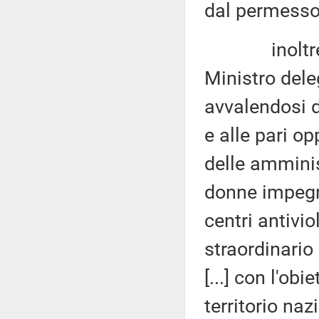
dal permesso
inoltre, 
Ministro dele
avvalendosi de
e alle pari op
delle amminis
donne impegna
centri antivi
straordinario
[...] con l'ob
territorio naz