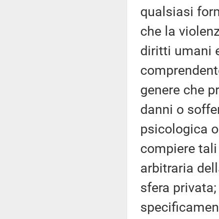
qualsiasi for
che la violen
diritti umani
comprendente t
genere che pr
danni o soffe
psicologica 
compiere tali 
arbitraria del
sfera privata;
specificament