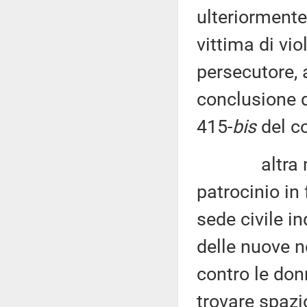
ulteriormente
vittima di vio
persecutore, a
conclusione de
415-
bis
del co
altra misur
patrocinio in 
sede civile i
delle nuove n
contro le do
trovare spazi