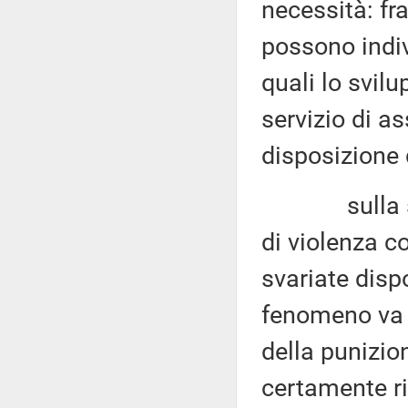
necessità: fr
possono indiv
quali lo svil
servizio di a
disposizione 
sulla scort
di violenza co
svariate disp
fenomeno va r
della punizi
certamente ri