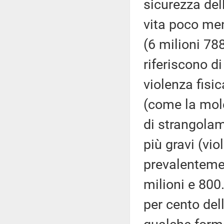
sicurezza del
vita poco men
(6 milioni 788
riferiscono d
violenza fisi
(come la mole
di strangolam
più gravi (vi
prevalenteme
milioni e 800
per cento del