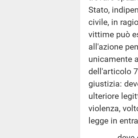
Stato, indipe
civile, in rag
vittime può 
all'azione pe
unicamente ag
dell'articolo
giustizia: de
ulteriore legi
violenza, volt
legge in entr
deve essere