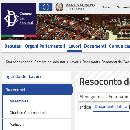
Scrivi
Sito mobi
Deputati
Organi Parlamentari
Lavori
Documenti
Comunica
Stai consultando:
Camera dei deputati
>
Lavori
>
Resoconti
>
Resoconti dell'As
Agenda dei Lavori
Resoconto d
Resoconti
Stenografico
Sommario
Assemblea
Documento intero
Indice
Giunte e Commissioni
Audizioni