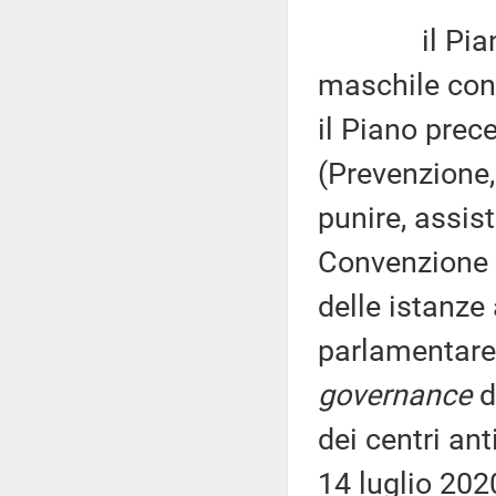
il Piano st
maschile con
il Piano prec
(Prevenzione,
punire, assis
Convenzione d
delle istanz
parlamentare 
governance
d
dei centri ant
14 luglio 202