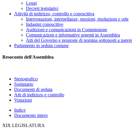
Leggi
Decreti legislativi
Attività di indirizzo, controllo e conoscitiva
Interrogazioni, interpellanze, mozioni, risoluzioni e odg
Indagini conoscitive
Audizioni e comunicazioni in Commissione
Comunicazioni e informative urgenti in Assemblea
Atti del Governo e proposte di nomina sottoposti a parer
Parlamento in seduta comune
Resoconto dell'Assemblea
Stenografico
Sommario
Documenti di seduta
Atti di indirizzo e controllo
Votazioni
Indice
Documento intero
XIX LEGISLATURA