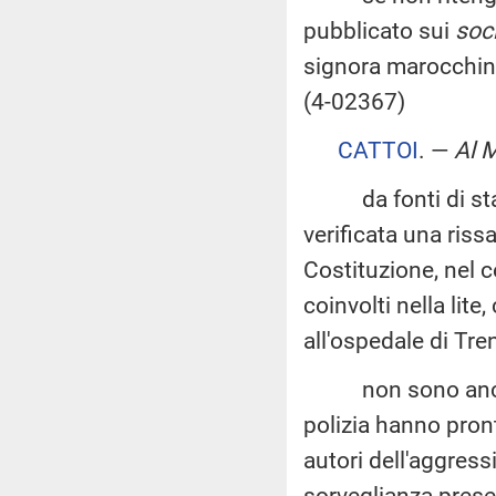
pubblicato sui
soc
signora marocchin
(4-02367)
CATTOI
. —
Al M
da fonti di stam
verificata una riss
Costituzione, nel c
coinvolti nella lite
all'ospedale di Tren
non sono ancora c
polizia hanno pront
autori dell'aggress
sorveglianza presen