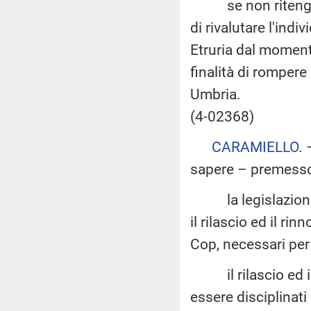
se non ritenga di
di rivalutare l'ind
Etruria dal moment
finalità di rompere
Umbria.
(4-02368)
CARAMIELLO
.
sapere – premesso
la legislazione vi
il rilascio ed il r
Cop, necessari per 
il rilascio ed il 
essere disciplinat