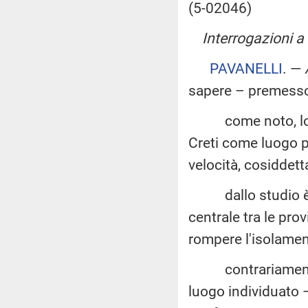
(5-02046)
Interrogazioni a 
PAVANELLI
. —
sapere – premesso
come noto, lo stud
Creti come luogo pi
velocità, cosiddett
dallo studio è em
centrale tra le pro
rompere l'isolamen
contrariamente a 
luogo individuato 