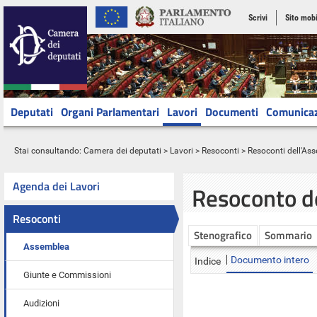
Scrivi
Sito mobi
Deputati
Organi Parlamentari
Lavori
Documenti
Comunica
Stai consultando:
Camera dei deputati
>
Lavori
>
Resoconti
>
Resoconti dell'As
Agenda dei Lavori
Resoconto d
Resoconti
Stenografico
Sommario
Assemblea
Documento intero
Indice
Giunte e Commissioni
Audizioni