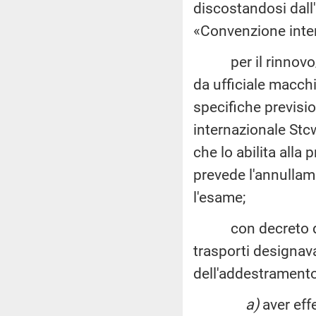
discostandosi dall'
«Convenzione inte
per il rinnovo/ric
da ufficiale macch
specifiche previsio
internazionale Stcw
che lo abilita alla
prevede l'annullame
l'esame;
con decreto del 9
trasporti designa
dell'addestramento 
a)
aver eff