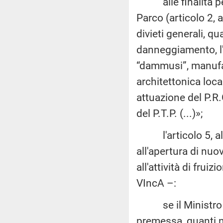
alle finalità per 
Parco (articolo 2, 
divieti generali, qual
danneggiamento, l'a
“dammusi”, manufatt
architettonica loca
attuazione del P.R.
del P.T.P. (...)»;
l'articolo 5, alle
all'apertura di nuov
all'attività di frui
VIncA –:
se il Ministro int
premessa, quanti nul