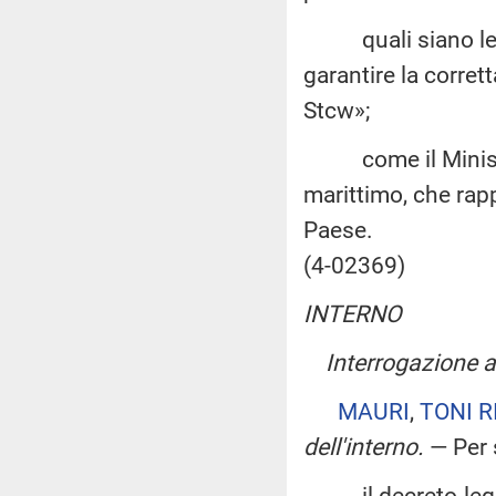
quali siano le mo
garantire la corret
Stcw»;
come il Ministro 
marittimo, che ra
Paese.
(4-02369)
INTERNO
Interrogazione 
MAURI
,
TONI R
dell'interno
.
— Per 
il decreto-legge 