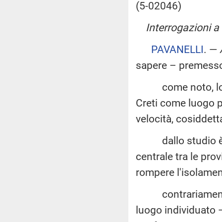
(5-02046)
Interrogazioni a 
PAVANELLI
. —
sapere – premesso
come noto, lo stud
Creti come luogo pi
velocità, cosiddett
dallo studio è em
centrale tra le pro
rompere l'isolamen
contrariamente a 
luogo individuato 