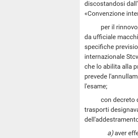
discostandosi dall'
«Convenzione inte
per il rinnovo/ric
da ufficiale macch
specifiche previsio
internazionale Stcw
che lo abilita alla
prevede l'annullame
l'esame;
con decreto del 9
trasporti designa
dell'addestramento 
a)
aver eff