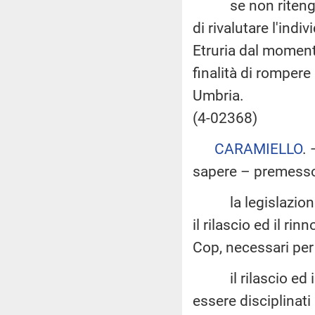
se non ritenga di
di rivalutare l'ind
Etruria dal moment
finalità di rompere
Umbria.
(4-02368)
CARAMIELLO
.
sapere – premesso
la legislazione vi
il rilascio ed il r
Cop, necessari per 
il rilascio ed il 
essere disciplinat