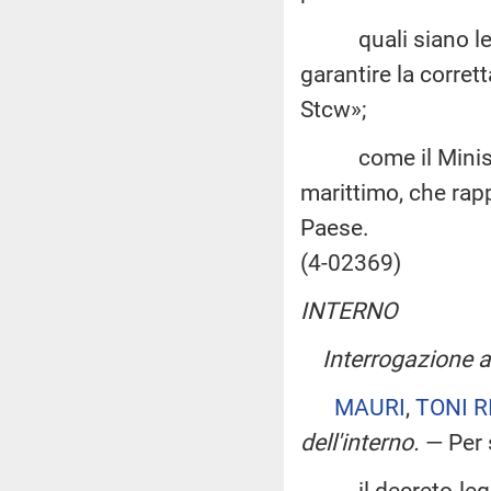
quali siano le mo
garantire la corret
Stcw»;
come il Ministro 
marittimo, che ra
Paese.
(4-02369)
INTERNO
Interrogazione 
MAURI
,
TONI R
dell'interno
.
— Per 
il decreto-legge 