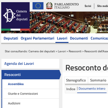
Scrivi
Sito mobi
Deputati
Organi Parlamentari
Lavori
Documenti
Comunica
Stai consultando:
Camera dei deputati
>
Lavori
>
Resoconti
>
Resoconti dell'As
Agenda dei Lavori
Resoconto d
Resoconti
Stenografico
Sommario
Assemblea
Documento intero
Indice
Giunte e Commissioni
Audizioni