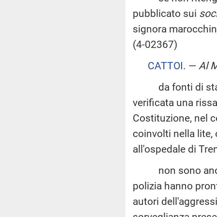
pubblicato sui
soc
signora marocchin
(4-02367)
CATTOI
. —
Al M
da fonti di stam
verificata una riss
Costituzione, nel c
coinvolti nella lite
all'ospedale di Tren
non sono ancora c
polizia hanno pront
autori dell'aggress
sorveglianza presen