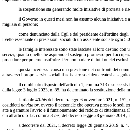
la sospensione sta generando molte iniziative di protesta e risch
il Governo in questi mesi non ha assunto alcuna iniziativa e attività d
migliaia di persone;
come denunciato dalla Cgil e dal presidente dell'ordine degli assiste
livello essenziale di prestazioni sociali di un assistente sociale ogni 5.
le famiglie interessate sono state lasciate al loro destino con una co
servizi, quanto quelli che aspirano al sostegno promesso per l'occupazi
procedure per poterne usufruire. Per non parlare di tutti nuclei esclus
questa incertezza causa una pressione nei confronti dei comuni, per 
attraverso i propri servizi sociali il «disastro sociale» creatosi a segui
il combinato disposto dell'articolo 1, comma 313 e successivi della
dalla legge 3 luglio 2023, n. 85, ha determinato la sostituzione della 
l'articolo 40-
bis
del decreto-legge 6 novembre 2021, n. 152, co
cosiddetti
navigator
, ovvero il personale che operava presso le sedi terr
atte a garantire l'avvio e il funzionamento del reddito di cittadinanza 
cui all'articolo 12, comma 3-
bis
, del decreto-legge 28 gennaio 2019 , 
a decorrere dal 2021, il decreto-legge 28 gennaio 2019, n. 4, conv