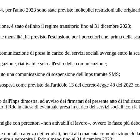
'anno 2023 sono state previste molteplici restrizioni alle originarie 
è stato definito il regime transitorio fino al 31 dicembre 2023;
lità, ha previsto l'esclusione per i percettori che, prima della scadenz
cazione di presa in carico dei servizi sociali avvenga entro la scade
one, riattivabile solo all'esito della comunicazione;
 una comunicazione di sospensione dell'Inps tramite SMS;
come previsto dall'articolo 13 del decreto-legge 48 del 2023 conv. l
dimostra, ad avviso dei firmatari del presente atto di indirizzo, tutta
l Rdc in attesa di eventuale presa in carico dei servizi sociali, con la b
con percettori «non attivabili al lavoro», ovvero le fasce più deboli d
alla carenza dei requisiti, bensì alla mancata comunicazione della pr
seguire a percepire il Rdc almeno fino al 31 dicembre 2023;