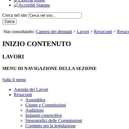
Cerca nel sito
Cerca
Stai consultando:
Camera dei deputati
>
Lavori
>
Resoconti
>
Resoco
INIZIO CONTENUTO
LAVORI
MENU DI NAVIGAZIONE DELLA SEZIONE
Salta il menu
Agenda dei Lavori
Resoconti
Assemblea
Giunte e Commissioni
Audizioni
Indagini conoscitive
Stenografici delle Commissioni
Comitato per la legislazione