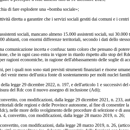
ia di fare esplodere una «bomba sociale»;
iretta a garantire che i servizi sociali gestiti dai comuni e i centri pe
nti sociali, mancano almeno 15.000 assistenti sociali, sui 30.000 tota
000 abitanti, con enormi differenze territoriali, secondo i dati dello stesso
municazione incerta e confusa: tanto coloro che pensano di potere rient
one, che in ogni caso entra in vigore in ritardo rispetto allo stop del Rd
i per ragioni economiche, in ragione dell'abbassamento delle soglie di a
i quali non sono stati previsti strumenti finanziari e risorse umane 
to del venir meno dell'unica fonte di sostentamento per molti nuclei famili
 legge 29 dicembre 2022, n. 197, e dell'articolo 1 e successivi del d
misura del Rdc con il nuovo assegno di inclusione (Adi);
nvertito, con modificazioni, dalla legge 29 dicembre 2021, n. 233, auto
itoriali delle regioni e delle Province autonome, al fine di consentire la 
(Rdc), nelle more dello svolgimento delle procedure di selezione e di assu
n. 4, convertito, con modificazioni, dalla legge 28 marzo 2019, n. 26;
ertito, con modificazioni, dalla legge 28 marzo 2019, n. 26, (artic