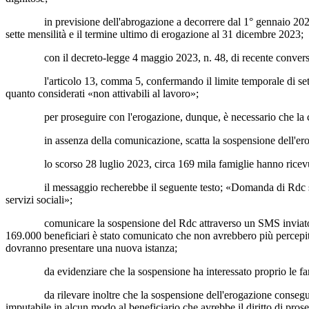
in previsione dell'abrogazione a decorrere dal 1° gennaio 2024, per l
sette mensilità e il termine ultimo di erogazione al 31 dicembre 2023;
con il decreto-legge 4 maggio 2023, n. 48, di recente conversione, 
l'articolo 13, comma 5, confermando il limite temporale di sette mensi
quanto considerati «non attivabili al lavoro»;
per proseguire con l'erogazione, dunque, è necessario che la comuni
in assenza della comunicazione, scatta la sospensione dell'erogazi
lo scorso 28 luglio 2023, circa 169 mila famiglie hanno ricevuto
il messaggio recherebbe il seguente testo; «Domanda di Rdc sospesa 
servizi sociali»;
comunicare la sospensione del Rdc attraverso un SMS inviato dall'Inps 
169.000 beneficiari è stato comunicato che non avrebbero più percepito i
dovranno presentare una nuova istanza;
da evidenziare che la sospensione ha interessato proprio le famiglie 
da rilevare inoltre che la sospensione dell'erogazione consegue non 
imputabile in alcun modo al beneficiario che avrebbe il diritto di pro