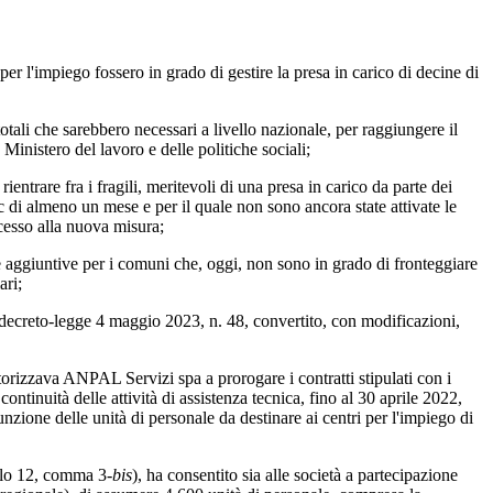
r l'impiego fossero in grado di gestire la presa in carico di decine di
li che sarebbero necessari a livello nazionale, per raggiungere il
 Ministero del lavoro e delle politiche sociali;
rare fra i fragili, meritevoli di una presa in carico da parte dei
c di almeno un mese e per il quale non sono ancora state attivate le
ccesso alla nuova misura;
aggiuntive per i comuni che, oggi, non sono in grado di fronteggiare
ari;
ecreto-legge 4 maggio 2023, n. 48, convertito, con modificazioni,
rizzava ANPAL Servizi spa a prorogare i contratti stipulati con i
continuità delle attività di assistenza tecnica, fino al 30 aprile 2022,
nzione delle unità di personale da destinare ai centri per l'impiego di
olo 12, comma 3-
bis
), ha consentito sia alle società a partecipazione