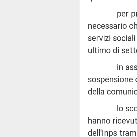
per prosegu
necessario ch
servizi socia
ultimo di sett
in assenza 
sospensione de
della comunic
lo scorso 28
hanno ricevu
dell'Inps tra