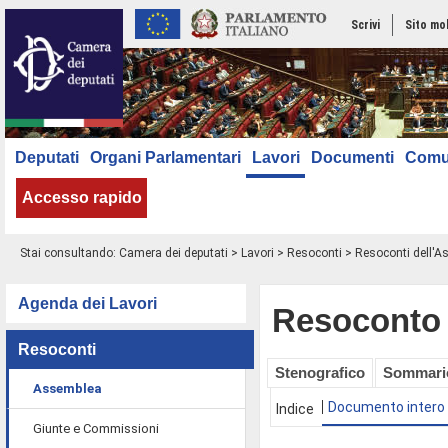
Scrivi
Sito mo
Deputati
Organi Parlamentari
Lavori
Documenti
Comu
Accesso rapido
Stai consultando:
Camera dei deputati
>
Lavori
>
Resoconti
>
Resoconti dell'
Agenda dei Lavori
Resoconto 
Resoconti
Stenografico
Sommari
Assemblea
Documento intero
Indice
Giunte e Commissioni