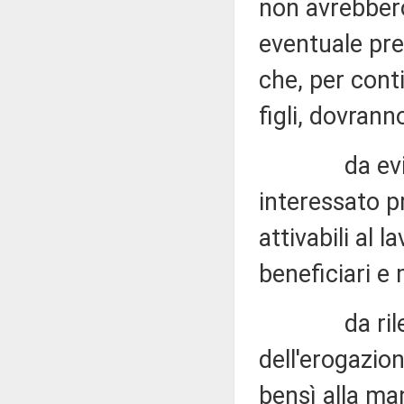
non avrebbero
eventuale pres
che, per cont
figli, dovran
da evidenz
interessato p
attivabili al 
beneficiari e 
da rilevare
dell'erogazio
bensì alla ma