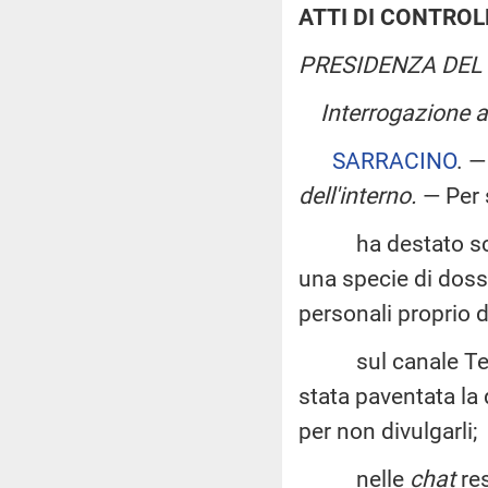
ATTI DI CONTROL
PRESIDENZA DEL 
Interrogazione 
SARRACINO
. 
dell'interno
.
— Per 
ha destato scalpo
una specie di dossi
personali proprio 
sul canale Telegr
stata paventata la 
per non divulgarli;
nelle
chat
res