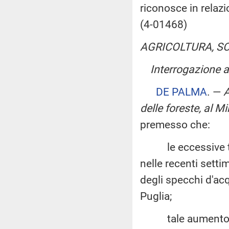
riconosce in relaz
(4-01468)
AGRICOLTURA, S
Interrogazione a
DE PALMA
. —
A
delle foreste, al Mi
premesso che:
le eccessive temp
nelle recenti sett
degli specchi d'acq
Puglia;
tale aumento dell