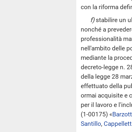
con la riforma def
f)
stabilire un u
nonché a prevedere
professionalità ma
nell'ambito delle po
mediante la procedu
decreto-legge n. 28
della legge 28 marz
effettuato della pu
ormai acquisite e c
per il lavoro e l'i
(1-00175) «
Barzott
Santillo
,
Cappellett