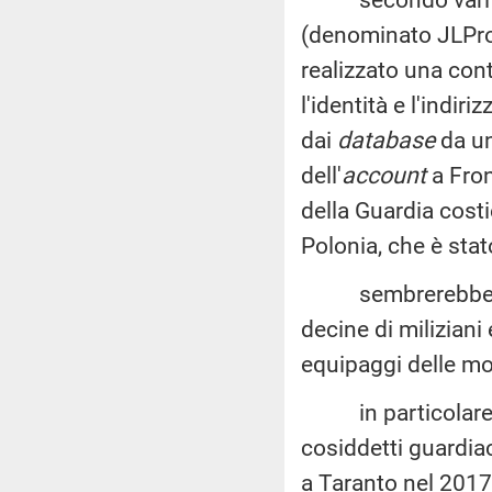
(denominato JLPro
realizzato una cont
l'identità e l'indiri
dai
database
da u
dell'
account
a Fron
della Guardia cost
Polonia, che è stat
sembrerebbe che 
decine di miliziani 
equipaggi delle moto
in particolare, s
cosiddetti guardia
a Taranto nel 2017,