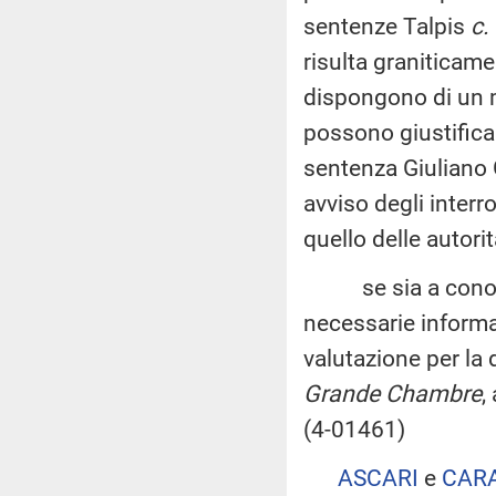
sentenze Talpis
c.
risulta graniticame
dispongono di un ma
possono giustificare
sentenza Giulian
avviso degli interr
quello delle autorit
se sia a conoscen
necessarie informaz
valutazione per la
Grande Chambre
,
(4-01461)
ASCARI
e
CAR