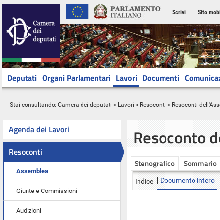
Scrivi
Sito mobi
Deputati
Organi Parlamentari
Lavori
Documenti
Comunica
Stai consultando:
Camera dei deputati
>
Lavori
>
Resoconti
>
Resoconti dell'As
Agenda dei Lavori
Resoconto d
Resoconti
Stenografico
Sommario
Assemblea
Documento intero
Indice
Giunte e Commissioni
Audizioni