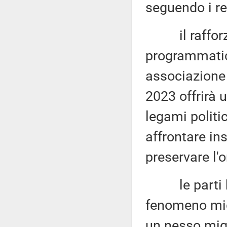
seguendo i re
il rafforzam
programmatico
associazione 
2023 offrirà 
legami politici
affrontare in
preservare l'o
le parti han
fenomeno mig
un nesso mig