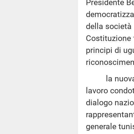
Presidente Be
democratizzaz
della società
Costituzione
principi di ug
riconoscimento
la nuova Cos
lavoro condot
dialogo nazi
rappresentanti
generale tunis