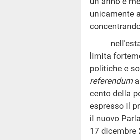
un anno e mez
unicamente at
concentrando 
nell'estate
limita fortem
politiche e so
referendum
al
cento della p
espresso il p
il nuovo Parl
17 dicembre 