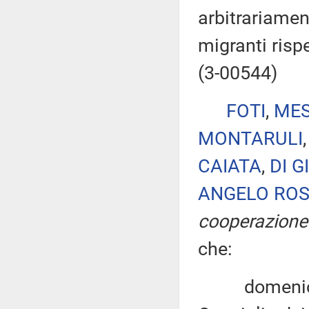
arbitrariamen
migranti risp
(3-00544)
FOTI
,
MES
MONTARULI
CAIATA
,
DI G
ANGELO ROS
cooperazione 
che:
domenica 16