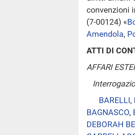
convenzioni i
(7-00124) «
Bo
Amendola
,
P
ATTI DI CO
AFFARI ESTE
Interrogazi
BARELLI
,
BAGNASCO
,
DEBORAH BE