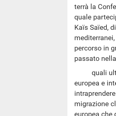
terrà la Conf
quale parteci
Kaïs Saïed, d
mediterranei, 
percorso in g
passato nella
quali ulteri
europea e int
intraprendere 
migrazione cl
europea che d