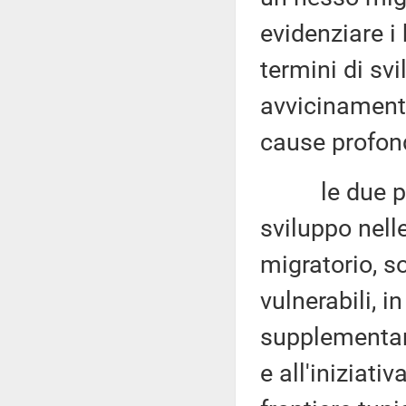
evidenziare i
termini di sv
avvicinamento
cause profond
le due part
sviluppo nell
migratorio, s
vulnerabili, i
supplementare
e all'iniziati