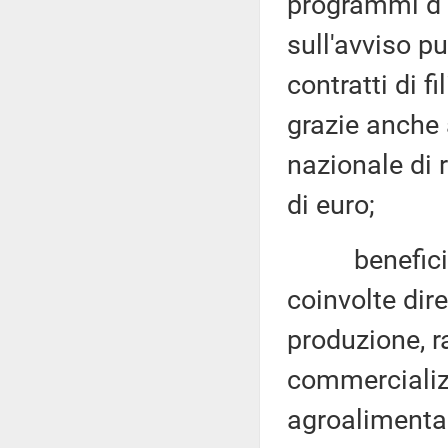
programmi d'i
sull'avviso p
contratti di f
grazie anche 
nazionale di r
di euro;
beneficiari
coinvolte dir
produzione, r
commercializz
agroalimentari