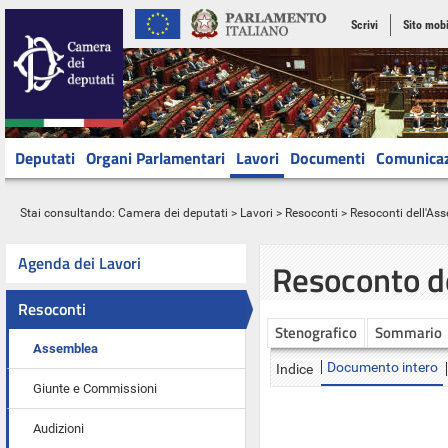
Scrivi
Sito mobi
Deputati
Organi Parlamentari
Lavori
Documenti
Comunica
Stai consultando:
Camera dei deputati
>
Lavori
>
Resoconti
>
Resoconti dell'As
Agenda dei Lavori
Resoconto d
Resoconti
Stenografico
Sommario
Assemblea
Documento intero
Indice
Giunte e Commissioni
Audizioni