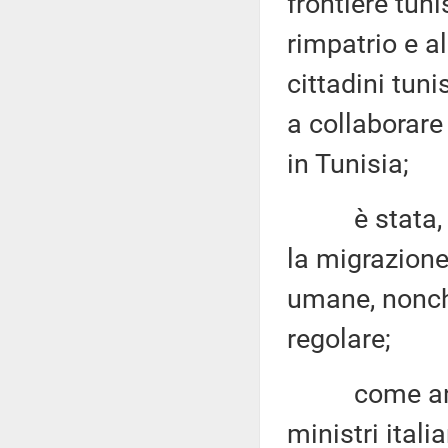
frontiere tun
rimpatrio e a
cittadini tun
a collaborare
in Tunisia;
è stata, ino
la migrazione 
umane, nonché
regolare;
come annunc
ministri ital