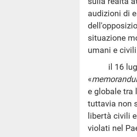
sulla realtà 
audizioni di e
dell'opposiz
situazione mol
umani e civil
il 16 luglio
«
memorand
e globale tra
tuttavia non 
libertà civili
violati nel Pa