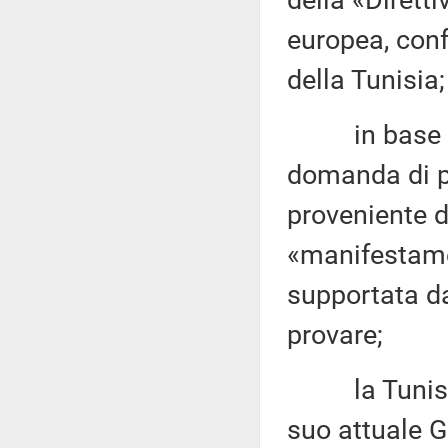
della «Dirett
europea, conf
della Tunisia;
in base al d
domanda di pr
proveniente d
«manifestame
supportata da
provare;
la Tunisia v
suo attuale G