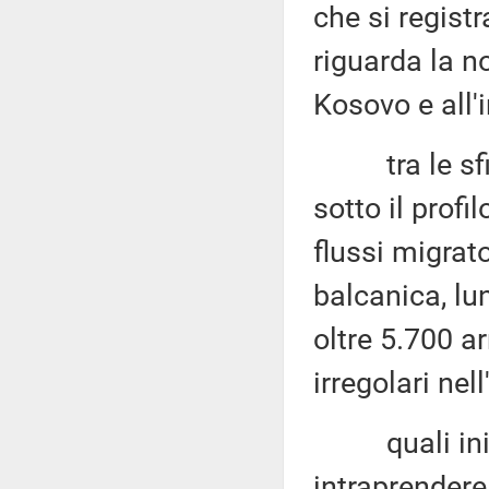
che si registr
riguarda la n
Kosovo e all'
tra le sfide 
sotto il profi
flussi migrato
balcanica, lu
oltre 5.700 arr
irregolari ne
quali inizia
intraprendere 