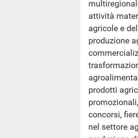
multiregional
attività mater
agricole e de
produzione ag
commercializz
trasformazione
agroalimentar
prodotti agric
promozionali,
concorsi, fier
nel settore ag