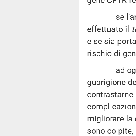
gene CFTR res
se l'anamne
effettuato il
t
e se sia port
rischio di gen
ad oggi esi
guarigione def
contrastarne l
complicazioni
migliorare la 
sono colpite,