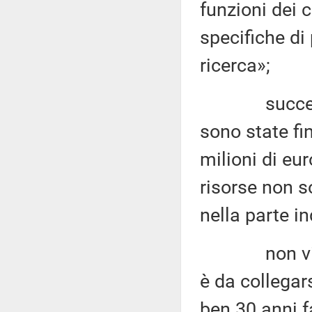
funzioni dei ce
specifiche di 
ricerca»;
successivam
sono state fin
milioni di eu
risorse non s
nella parte in
non vi è du
è da collegar
ben 30 anni fa