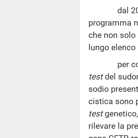
dal 2016
programma n
che non solo 
lungo elenco d
per conferm
test
del sudore
sodio presente
cistica sono p
test
genetico,
rilevare la p