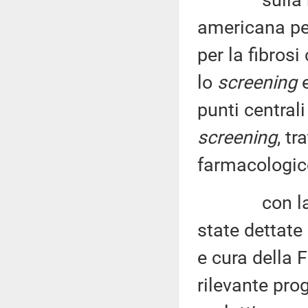
sulla base 
americana per
per la fibros
lo
screening
e
punti central
screening
, t
farmacologic
con la legg
state dettate
e cura della 
rilevante pro