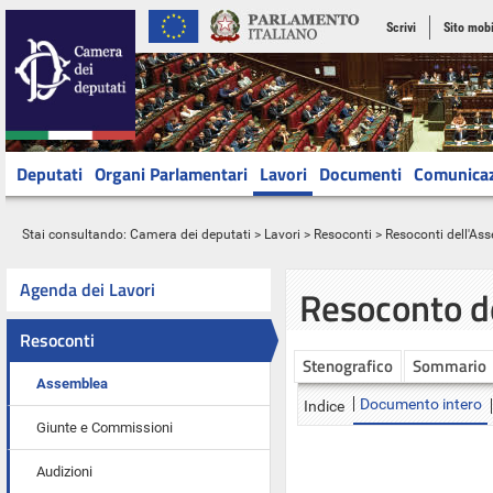
Scrivi
Sito mobi
Deputati
Organi Parlamentari
Lavori
Documenti
Comunica
Stai consultando:
Camera dei deputati
>
Lavori
>
Resoconti
>
Resoconti dell'As
Agenda dei Lavori
Resoconto d
Resoconti
Stenografico
Sommario
Assemblea
Documento intero
Indice
Giunte e Commissioni
Audizioni