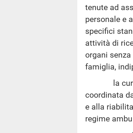
tenute ad assi
personale e a
specifici sta
attività di ri
organi senza 
famiglia, ind
la cura e l
coordinata da
e alla riabili
regime ambul