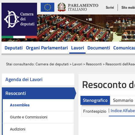
Scrivi
Sito mobi
Deputati
Organi Parlamentari
Lavori
Documenti
Comunica
Stai consultando:
Camera dei deputati
>
Lavori
>
Resoconti
>
Resoconti dell'As
Agenda dei Lavori
Resoconto d
Resoconti
Stenografico
Sommario
Assemblea
Indice Alfabe
Frontespizio
Giunte e Commissioni
Audizioni