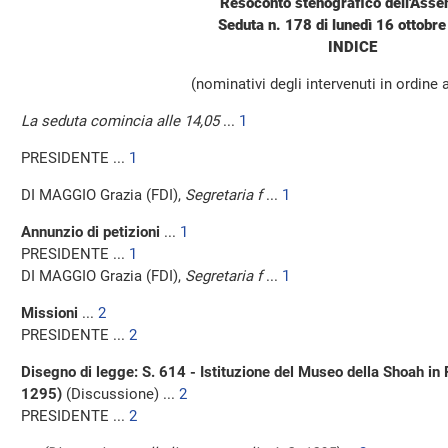
Resoconto stenografico dell'Ass
Seduta n. 178 di lunedì 16 ottobr
INDICE
(nominativi degli intervenuti in ordine 
La seduta comincia alle 14,05
...
1
PRESIDENTE ...
1
DI MAGGIO Grazia (FDI),
Segretaria f
...
1
Annunzio di petizioni
...
1
PRESIDENTE ...
1
DI MAGGIO Grazia (FDI),
Segretaria f
...
1
Missioni
...
2
PRESIDENTE ...
2
Disegno di legge: S. 614 - Istituzione del Museo della Shoah in
1295)
(Discussione) ...
2
PRESIDENTE ...
2