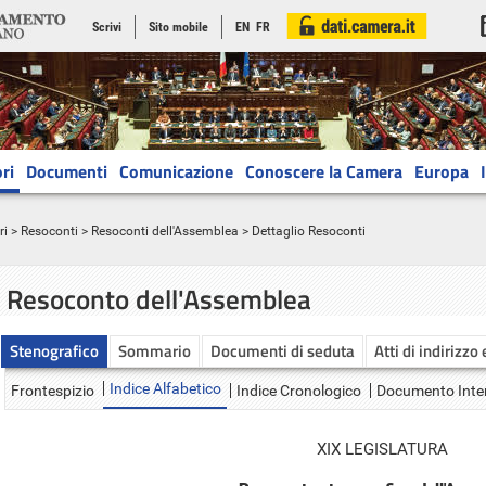
Scrivi
Sito mobile
EN
FR
ri
Documenti
Comunicazione
Conoscere la Camera
Europa
ri
>
Resoconti
>
Resoconti dell'Assemblea
> Dettaglio Resoconti
Resoconto dell'Assemblea
Stenografico
Sommario
Documenti di seduta
Atti di indirizzo
Indice Alfabetico
Frontespizio
Indice Cronologico
Documento Inte
XIX LEGISLATURA