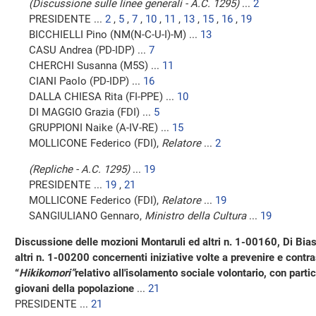
(Discussione sulle linee generali - A.C. 1295)
...
2
PRESIDENTE ...
2
,
5
,
7
,
10
,
11
,
13
,
15
,
16
,
19
BICCHIELLI Pino (NM(N-C-U-I)-M) ...
13
CASU Andrea (PD-IDP) ...
7
CHERCHI Susanna (M5S) ...
11
CIANI Paolo (PD-IDP) ...
16
DALLA CHIESA Rita (FI-PPE) ...
10
DI MAGGIO Grazia (FDI) ...
5
GRUPPIONI Naike (A-IV-RE) ...
15
MOLLICONE Federico (FDI),
Relatore
...
2
(Repliche - A.C. 1295)
...
19
PRESIDENTE ...
19
,
21
MOLLICONE Federico (FDI),
Relatore
...
19
SANGIULIANO Gennaro,
Ministro della Cultura
...
19
Discussione delle mozioni Montaruli ed altri n. 1-00160, Di Bias
altri n. 1-00200 concernenti iniziative volte a prevenire e contr
“
Hikikomori”
relativo all'isolamento sociale volontario, con parti
giovani della popolazione
...
21
PRESIDENTE ...
21