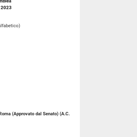
emblea
e 2023
alfabetico)
 Roma (Approvato dal Senato) (A.C.