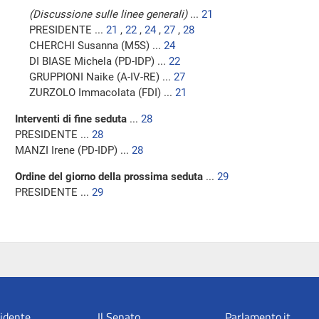
(Discussione sulle linee generali)
...
21
PRESIDENTE ...
21
,
22
,
24
,
27
,
28
CHERCHI Susanna (M5S) ...
24
DI BIASE Michela (PD-IDP) ...
22
GRUPPIONI Naike (A-IV-RE) ...
27
ZURZOLO Immacolata (FDI) ...
21
Interventi di fine seduta
...
28
PRESIDENTE ...
28
MANZI Irene (PD-IDP) ...
28
Ordine del giorno della prossima seduta
...
29
PRESIDENTE ...
29
sidente
Il Senato
Parlamento.it