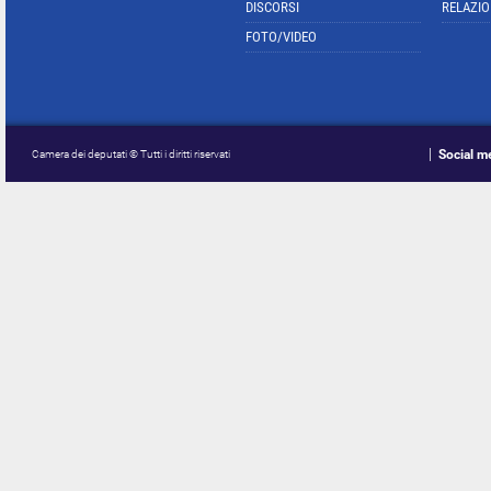
DISCORSI
RELAZIO
FOTO/VIDEO
Social m
Camera dei deputati © Tutti i diritti riservati