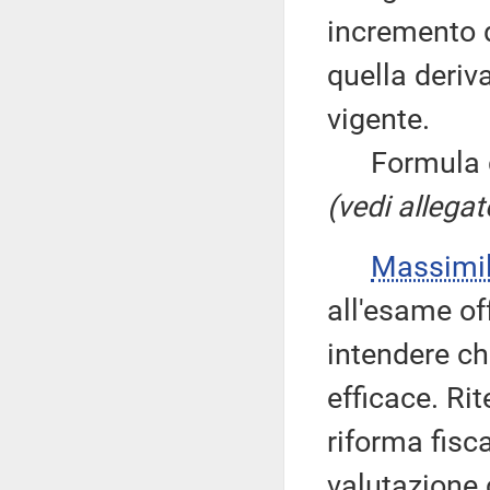
incremento d
quella deriv
vigente.
Formula qui
(vedi allegat
Massimi
all'esame of
intendere ch
efficace. Ri
riforma fisc
valutazione