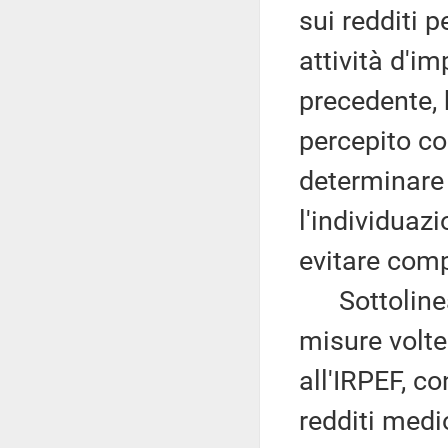
sui redditi p
attività d'im
precedente,
percepito co
determinare c
l'individuaz
evitare comp
Sottolinea, 
misure volte
all'IRPEF, co
redditi medi