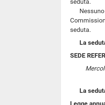
seduta.
Nessuno chi
Commissione,
seduta.
La seduta
SEDE REFE
Mercol
La sedut
Legge annua