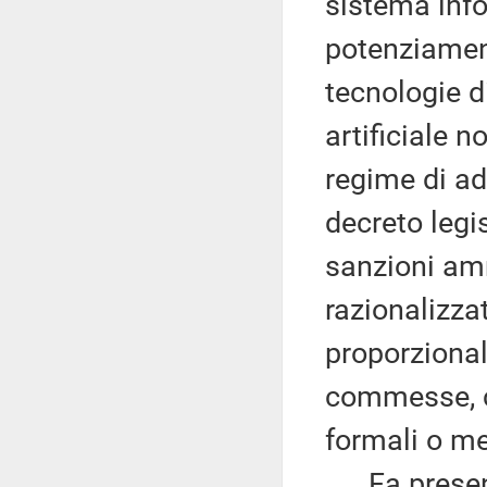
sistema infor
potenziamento
tecnologie di
artificiale 
regime di ad
decreto legi
sanzioni am
razionalizza
proporzionali
commesse, co
formali o m
Fa presente 