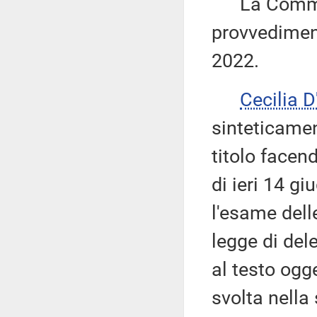
La Commiss
provvediment
2022.
Cecilia D
sinteticamen
titolo facen
di ieri 14 g
l'esame dell
legge di del
al testo ogg
svolta nella