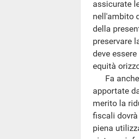
assicurate l
nell'ambito d
della present
preservare l
deve essere g
equità orizz
Fa anche pr
apportate d
merito la rid
fiscali dovr
piena utiliz