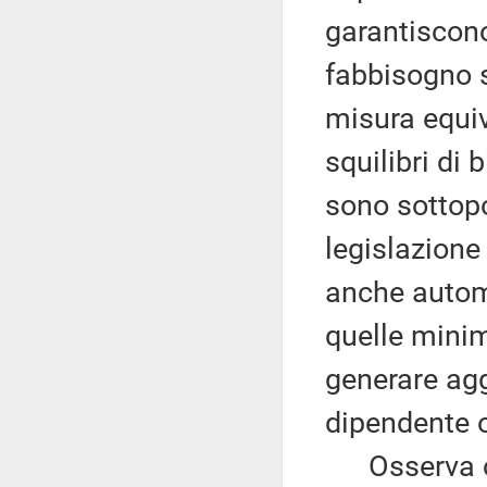
garantiscono
fabbisogno sa
misura equiv
squilibri di 
sono sottopo
legislazione
anche automa
quelle minim
generare aggr
dipendente 
Osserva che