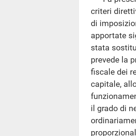
criteri diret
di imposizio
apportate si
stata sostitu
prevede la p
fiscale dei r
capitale, all
funzionamen
il grado di n
ordinariamen
proporzionale