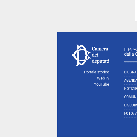
Il Pre
della
Portale storico
BIOGRA
WebTv
AGEND
YouTube
NOTIZIE
COMUNI
DISCOR
FOTO/V