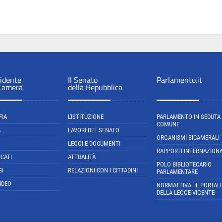
sidente
Il Senato
Parlamento.it
 Camera
della Repubblica
FIA
L'ISTITUZIONE
PARLAMENTO IN SEDUTA
COMUNE
A
LAVORI DEL SENATO
ORGANISMI BICAMERALI
LEGGI E DOCUMENTI
RAPPORTI INTERNAZIONA
CATI
ATTUALITÀ
POLO BIBLIOTECARIO
SI
RELAZIONI CON I CITTADINI
PARLAMENTARE
IDEO
NORMATTIVA: IL PORTAL
DELLA LEGGE VIGENTE