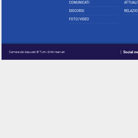
COMUNICATI
ATTUALI
DISCORSI
RELAZIO
FOTO/VIDEO
Social m
Camera dei deputati © Tutti i diritti riservati