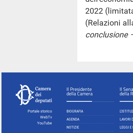
2022 (limitat
(Relazioni a
conclusione –
Il Presidente
Il Sen
della Camera
della 
Portale storico
BIOGRAFIA
L'ISTITU
WebTv
AGENDA
LAVORI 
YouTube
NOTIZIE
LEGGI E