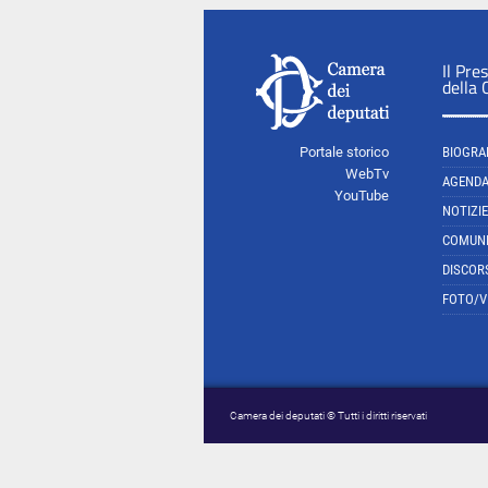
Il Pre
della
Portale storico
BIOGRA
WebTv
AGEND
YouTube
NOTIZIE
COMUNI
DISCOR
FOTO/V
Camera dei deputati © Tutti i diritti riservati