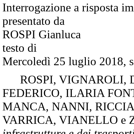
Interrogazione a risposta 
presentato da
ROSPI Gianluca
testo di
Mercoledì 25 luglio 2018, s
ROSPI
,
VIGNAROLI
,
FEDERICO
,
ILARIA FO
MANCA
,
NANNI
,
RICCI
VARRICA
,
VIANELLO
e
infrastrutture e dei trasport