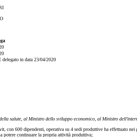
RI
CO
ega
20
20
E
delegato in data
23/04/2020
della salute, al Ministro dello sviluppo economico, al Ministro dell'inte
 con 600 dipendenti, operativa su 4 sedi produttive ha effettuato nei 
a potere continuare la propria attività produttiva;