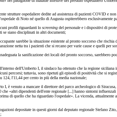
nter
nel padiglione di malattie infettive del presidio ospedaliero Umb
e strutture ospedaliere dedite ad assistenza di pazienti COVID e non 
é l'ospedale di Noto né quello di Augusta ospiterebbero esclusivamente p
ni profili riguardanti lo
screening
del personale e i dispositivi di pro
ti se siano disciplinati in altri documenti;
nte sarebbe la situazione esistente al pronto soccorso che rischia di e
parazione netta tra i pazienti che si recano per varie cause e quelli per s
adeguata la sanificazione dei locali del pronto soccorso, sarebbero poc
nterno dell'Umberto I, il sindaco ha ottenuto che la regione sicilian
ni percorsi; tuttavia, sono ripetuti gli episodi di positività che si regist
su 124, l'11,44 per cento in più della media nazionale;
 è venuto a mancare il direttore del parco archeologico di Siracusa, 
 che «altri dipendenti dell'ente regionale [...] hanno sintomi influenzali
prima di quello che ha riguardato l'ospedale». La vicenda, attualmente 
zioni depositate in questi giorni dal deputato regionale Stefano Zito, il
;