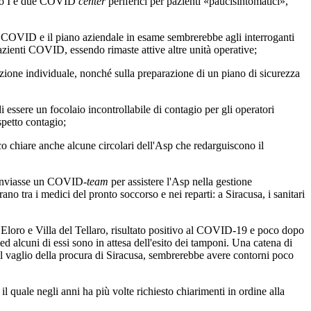
erto I e due COVID
center
periferici per pazienti «paucisintomatici»,
COVID e il piano aziendale in esame sembrerebbe agli interroganti
azienti COVID, essendo rimaste attive altre unità operative;
tezione individuale, nonché sulla preparazione di un piano di sicurezza
ssere un focolaio incontrollabile di contagio per gli operatori
ospetto contagio;
o chiare anche alcune circolari dell'Asp che redarguiscono il
a inviasse un COVID-
team
per assistere l'Asp nella gestione
rano tra i medici del pronto soccorso e nei reparti: a Siracusa, i sanitari
Eloro e Villa del Tellaro, risultato positivo al COVID-19 e poco dopo
 ed alcuni di essi sono in attesa dell'esito dei tamponi. Una catena di
al vaglio della procura di Siracusa, sembrerebbe avere contorni poco
 quale negli anni ha più volte richiesto chiarimenti in ordine alla