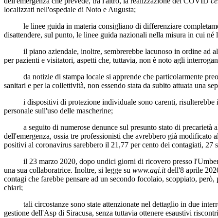
dell'emergenza che prevede, tra l'altro, la realizzazione del COVID
ce
localizzati nell'ospedale di Noto e Augusta;
le linee guida in materia consigliano di differenziare completament
disattendere, sul punto, le linee guida nazionali nella misura in cui n
il piano aziendale, inoltre, sembrerebbe lacunoso in ordine ad alcu
per pazienti e visitatori, aspetti che, tuttavia, non è noto agli interrogan
da notizie di stampa locale si apprende che particolarmente preoccupa
sanitari e per la collettività, non essendo stata da subito attuata una se
i dispositivi di protezione individuale sono carenti, risulterebbe in
personale sull'uso delle mascherine;
a seguito di numerose denunce sul presunto stato di precarietà all'i
dell'emergenza, ossia tre professionisti che avrebbero già modificato alcu
positivi al coronavirus sarebbero il 21,77 per cento dei contagiati, 27 
il 23 marzo 2020, dopo undici giorni di ricovero presso l'Umberto I,
una sua collaboratrice. Inoltre, si legge su
www.agi.it
dell'8 aprile 2020
contagi che farebbe pensare ad un secondo focolaio, scoppiato, però, 
chiari;
tali circostanze sono state attenzionate nel dettaglio in due interroga
gestione dell'Asp di Siracusa, senza tuttavia ottenere esaustivi riscontri