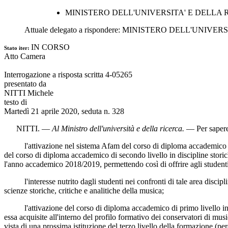
MINISTERO DELL'UNIVERSITA' E DELLA 
Attuale delegato a rispondere:
MINISTERO DELL'UNIVERS
IN CORSO
Stato iter:
Atto Camera
Interrogazione a risposta scritta 4-05265
presentato da
NITTI Michele
testo di
Martedì 21 aprile 2020, seduta n. 328
NITTI
. —
Al Ministro dell'università e della ricerca
.
— Per sapere
l'attivazione nel sistema Afam del corso di diploma accademico di pri
del corso di diploma accademico di secondo livello in discipline storich
l'anno accademico 2018/2019, permettendo così di offrire agli studenti
l'interesse nutrito dagli studenti nei confronti di tale area disciplin
scienze storiche, critiche e analitiche della musica;
l'attivazione del corso di diploma accademico di primo livello in disc
essa acquisite all'interno del profilo formativo dei conservatori di music
vista di una prossima istituzione del terzo livello della formazione (perc