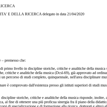
RICERCA
ITA' E DELLA RICERCA
delegato in data
21/04/2020
 – premesso che:
mo livello in discipline storiche, critiche e analitiche della musica 
e, critiche e analitiche della musica (Dcsl-69), già approvato ad ordiname
 un percorso di studi completo, quinquennale, nell'area disciplinare mu
are è comprovato dall'esistenza presso gli istituti superiori di studi mus
ipline storiche, critiche e analitiche della musica risponde, inoltre, a
a, al fine di ottenere una più proficua sinergia fra il piano della didattic
orsi di specializzazione e di formazione alla ricerca, dottorati e altro) al