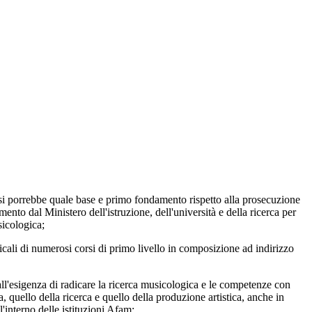
si porrebbe quale base e primo fondamento rispetto alla prosecuzione
nto dal Ministero dell'istruzione, dell'università e della ricerca per
sicologica;
icali di numerosi corsi di primo livello in composizione ad indirizzo
ll'esigenza di radicare la ricerca musicologica e le competenze con
a, quello della ricerca e quello della produzione artistica, anche in
l'interno delle istituzioni Afam;