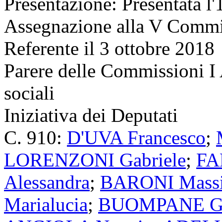
Presentazione:
Presentata l'
Assegnazione
alla V Commis
Referente il 3 ottobre 2018
Parere delle Commissioni I A
sociali
Iniziativa dei Deputati
C. 910:
D'UVA Francesco
;
LORENZONI Gabriele
;
FA
Alessandra
;
BARONI Massi
Marialucia
;
BUOMPANE Gi