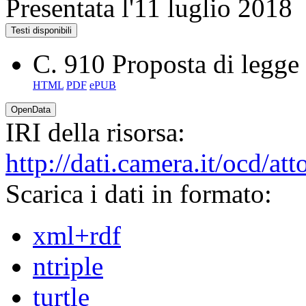
Presentata l'11 luglio 2018
Testi disponibili
C. 910
Proposta di legge
HTML
PDF
ePUB
OpenData
IRI della risorsa:
http://dati.camera.it/ocd/a
Scarica i dati in formato:
xml+rdf
ntriple
turtle