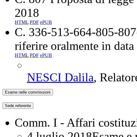
2018
HTML
PDF
ePUB
C. 336-513-664-805-80
riferire oralmente
in data
HTML
PDF
ePUB
NESCI Dalila
, Relato
Esame nelle commissioni
Sede referente
Comm. I - Affari costituz
4 luglio 2018
Esame e 