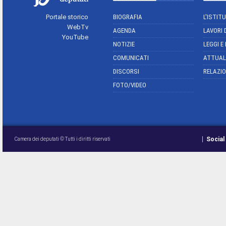
Portale storico
BIOGRAFIA
L'ISTIT
WebTv
AGENDA
LAVORI 
YouTube
NOTIZIE
LEGGI E
COMUNICATI
ATTUAL
DISCORSI
RELAZIO
FOTO/VIDEO
Social
Camera dei deputati © Tutti i diritti riservati