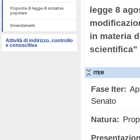
legge 8 agos
Proposte di legge di iniziativa
popolare
modificazion
Emendamenti
in materia 
Attività di indirizzo, controllo
e conoscitiva
scientifica"
ITER
Fase Iter:
App
Senato
Natura:
Propo
Presentazion